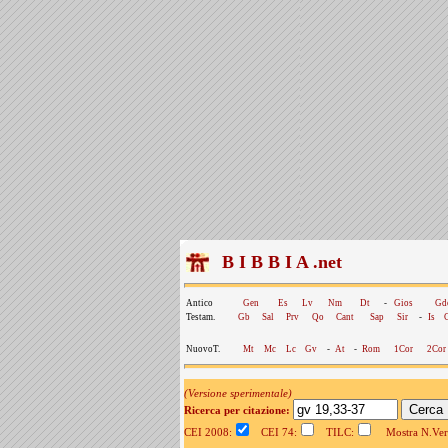
B I B B I A .net
Antico
Gen
Es
Lv
Nm
Dt
-
Gios
Gd
Testam.
Gb
Sal
Prv
Qo
Cant
Sap
Sir
-
Is
NuovoT.
Mt
Mc
Lc
Gv
-
At
-
Rom
1Cor
2Cor
(Versione sperimentale)
Ricerca per citazione:
CEI 2008:
CEI 74:
TILC:
Mostra N.Vers