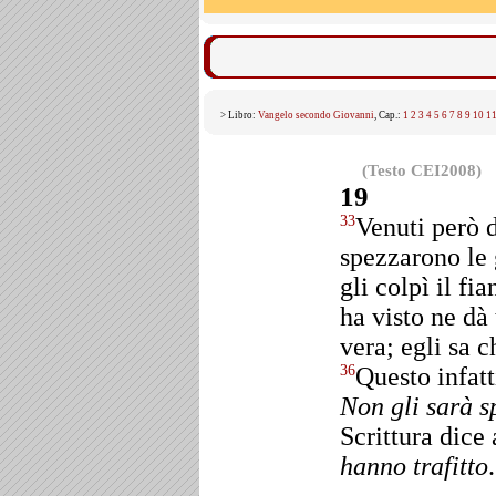
> Libro:
Vangelo secondo Giovanni
, Cap.:
1
2
3
4
5
6
7
8
9
10
1
(Testo CEI2008)
19
Venuti però 
33
spezzarono le
gli colpì il fi
ha visto ne dà
vera; egli sa c
Questo infatt
36
Non gli sarà s
Scrittura dice
hanno trafitto
.