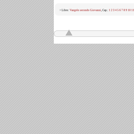
> Libro:
Vangelo secondo Giovanni
, Cap.:
1
2
3
4
5
6
7
8
9
10
1