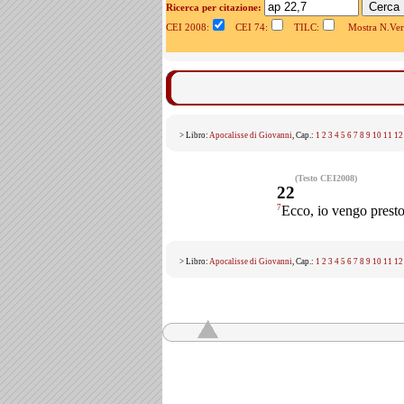
Ricerca per citazione:
CEI 2008:
CEI 74:
TILC:
Mostra N.Vers
> Libro:
Apocalisse di Giovanni
, Cap.:
1
2
3
4
5
6
7
8
9
10
11
12
(Testo CEI2008)
22
7
Ecco, io vengo presto.
> Libro:
Apocalisse di Giovanni
, Cap.:
1
2
3
4
5
6
7
8
9
10
11
12