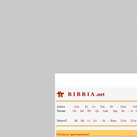
B I B B I A .net
Antico
Gen
Es
Lv
Nm
Dt
-
Gios
Gd
Testam.
Gb
Sal
Prv
Qo
Cant
Sap
Sir
-
Is
NuovoT.
Mt
Mc
Lc
Gv
-
At
-
Rom
1Cor
2Cor
(Versione sperimentale)