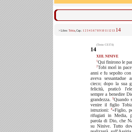
14
> Libro:
Tobia
, Cap.:
1
2
3
4
5
6
7
8
9
10
11
12
13
(Testo CEI74)
14
XIII. NINIVE
1
Qui finirono le par
2
Tobi morì in pace 
anni e fu sepolto con
aveva sessantadue 
cieco; dopo la sua g
felicità, praticò l'
sempre a benedire Dio
3
grandezza.
Quando st
venire il figlio Tob
4
istruzioni:
«Figlio, p
rifugiati in Media, 
parola di Dio, che 
su Ninive. Tutto dov
realizzerà sull'Assi