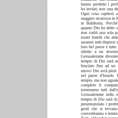
hanno predetto i prof
ha inviati; non una de
Ogni cosa capiterà 
maggior sicurezza in 
in Babilonia. Perch
quanto Dio ha detto s
non cadrà una sola pa
nostri fratelli che abi
saranno tutti dispersi 
loro bel paese e tutto 
ridotto a un deser
Gerusalemme diventer
tempio di Dio sarà nel
bruciato fino ad un
nuovo Dio avrà pietà d
nel paese d'Israele. 
tempio, ma non uguale
completo il comput
torneranno tutti dall'
Gerusalemme nella s
tempio di Dio sarà ri
preannunziato i profet
genti che si trovano
convertiranno e temer