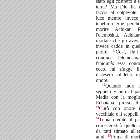
stato egli costretto a
terra? Ma Dio ha ri
faccia al colpevole:
luce mentre invece
tenebre eterne, perch
morire Achikar. P
l'elemosina, Achik
mortale che gli ave
invece cadde in quel
11
perire.
Così, figl
conduce l'elemosi
l'iniquità: essa co
ecco, mi sfugge il
distesero sul letto; 
onore.
12
Quando morì l
seppellì vicino al pa
Media con la moglie
Ecbàtana, presso R
13
Curò con onore i 
vecchiaia e li seppell
14
Tobia ereditò il p
come ereditò quello 
da tutti stimato all'e
15
anni.
Prima di morir