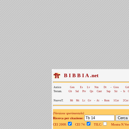
B I B B I A .net
Antico
Gen
Es
Lv
Nm
Dt
-
Gios
Gd
Testam.
Gb
Sal
Prv
Qo
Cant
Sap
Sir
-
Is
NuovoT.
Mt
Mc
Lc
Gv
-
At
-
Rom
1Cor
2Cor
(Versione sperimentale)
Ricerca per citazione:
CEI 2008:
CEI 74:
TILC:
Mostra N.Vers