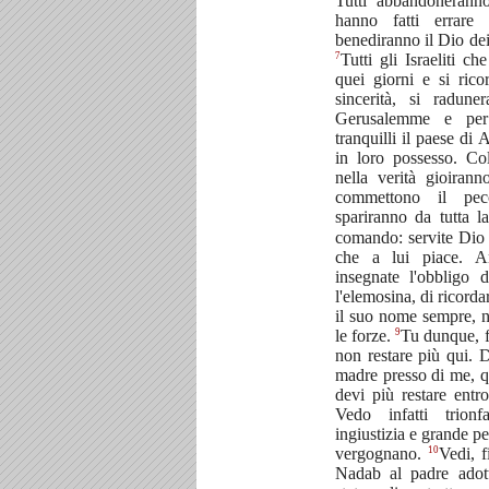
Tutti abbandoneranno
hanno fatti errare
benediranno il Dio dei 
7
Tutti gli Israeliti c
quei giorni e si ric
sincerità, si radun
Gerusalemme e per
tranquilli il paese di
in loro possesso. C
nella verità gioiran
commettono il pecc
spariranno da tutta l
comando: servite Dio n
che a lui piace. An
insegnate l'obbligo d
l'elemosina, di ricorda
il suo nome sempre, ne
9
le forze.
Tu dunque, fi
non restare più qui. 
madre presso di me, q
devi più restare entr
Vedo infatti trion
ingiustizia e grande p
10
vergognano.
Vedi, f
Nadab al padre adot