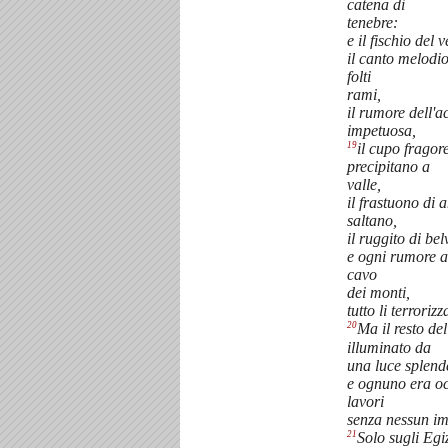
catena di
tenebre:
e il fischio del v
il canto melodio
folti
rami,
il rumore dell'
impetuosa,
19
il cupo fragor
precipitano a
valle,
il frastuono di 
saltano,
il ruggito di bel
e ogni rumore a
cavo
dei monti,
tutto li terroriz
20
Ma il resto d
illuminato da
una luce splend
e ognuno era oc
lavori
senza nessun i
21
Solo sugli Eg