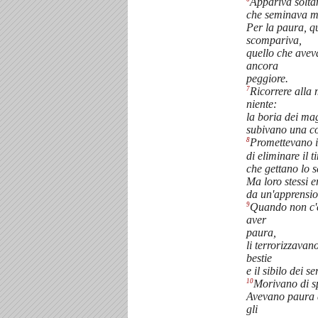
Appariva solta
che seminava mo
Per la paura, q
scompariva,
quello che avev
ancora
peggiore.
7
Ricorrere alla
niente:
la boria dei magh
subivano una co
8
Promettevano in
di eliminare il t
che gettano lo s
Ma loro stessi e
da un'apprensio
9
Quando non c'e
aver
paura,
li terrorizzavan
bestie
e il sibilo dei se
10
Morivano di s
Avevano paura 
gli