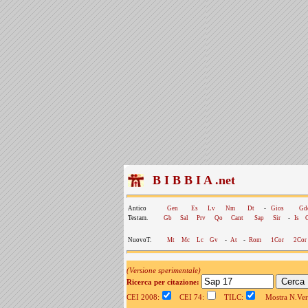
B I B B I A .net
Antico
Gen
Es
Lv
Nm
Dt
-
Gios
Gd
Testam.
Gb
Sal
Prv
Qo
Cant
Sap
Sir
-
Is
NuovoT.
Mt
Mc
Lc
Gv
-
At
-
Rom
1Cor
2Cor
(Versione sperimentale)
Ricerca per citazione:
CEI 2008:
CEI 74:
TILC:
Mostra N.Vers