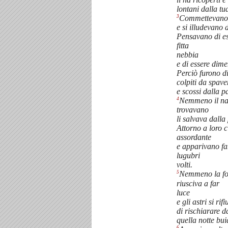
lontani dalla t
3
Commettevano 
e si illudevano d
Pensavano di es
fitta
nebbia
e di essere dimen
Perciò furono di
colpiti da spave
e scossi dalla p
4
Nemmeno il nas
trovavano
li salvava dalla
Attorno a loro c
assordante
e apparivano fa
lugubri
volti.
5
Nemmeno la fo
riusciva a far
luce
e gli astri si ri
di rischiarare da
quella notte bui
6