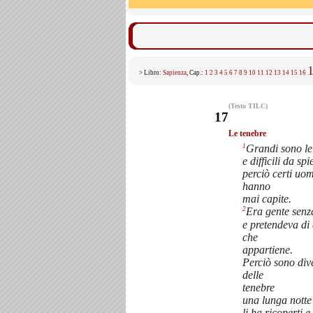
> Libro:
Sapienza
, Cap.:
1
2
3
4
5
6
7
8
9
10
11
12
13
14
15
16
(Testo TILC)
17
Le tenebre
1
Grandi sono le 
e difficili da sp
perciò certi uom
hanno
mai capite.
2
Era gente senz
e pretendeva di
che
appartiene.
Perciò sono dive
delle
tenebre
una lunga notte 
li ha ricoperti e