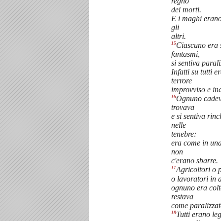
regno
dei morti.
E i maghi erano
gli
altri.
15
Ciascuno era 
fantasmi,
si sentiva paral
Infatti su tutti
terrore
improvviso e ina
16
Ognuno cadeva
trovava
e si sentiva rin
nelle
tenebre:
era come in una
non
c'erano sbarre.
17
Agricoltori o 
o lavoratori in
ognuno era colt
restava
come paralizzat
18
Tutti erano leg