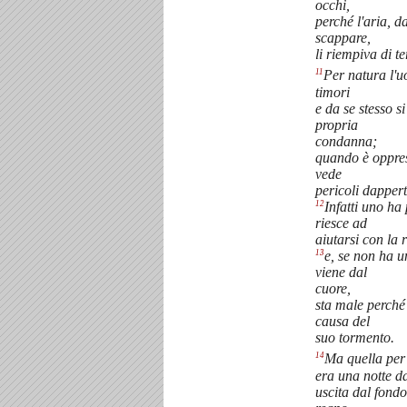
occhi,
perché l'aria, d
scappare,
li riempiva di te
11
Per natura l'u
timori
e da se stesso s
propria
condanna;
quando è oppres
vede
pericoli dappert
12
Infatti uno ha
riesce ad
aiutarsi con la r
13
e, se non ha u
viene dal
cuore,
sta male perché
causa del
suo tormento.
14
Ma quella per 
era una notte d
uscita dal fond