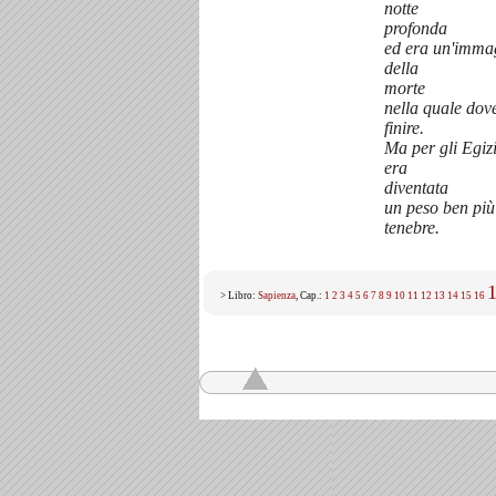
notte
profonda
ed era un'immag
della
morte
nella quale dov
finire.
Ma per gli Egizi
era
diventata
un peso ben più
tenebre.
> Libro:
Sapienza
, Cap.:
1
2
3
4
5
6
7
8
9
10
11
12
13
14
15
16