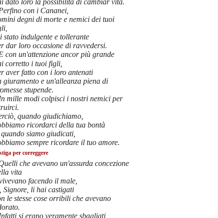
i dato loro la possibilità di cambiar vita.
Perfino con i Cananei,
mini degni di morte e nemici dei tuoi
gli,
i stato indulgente e tollerante
r dar loro occasione di ravvedersi.
E con un'attenzione ancor più grande
i corretto i tuoi figli,
r aver fatto con i loro antenati
n giuramento e un'alleanza piena di
romesse stupende.
In mille modi colpisci i nostri nemici per
truirci.
erciò, quando giudichiamo,
obbiamo ricordarci della tua bontà
 quando siamo giudicati,
obbiamo sempre ricordare il tuo amore.
stiga per correggere
Quelli che avevano un'assurda concezione
lla vita
vivevano facendo il male,
, Signore, li hai castigati
n le stesse cose orribili che avevano
dorato.
Infatti si erano veramente sbagliati