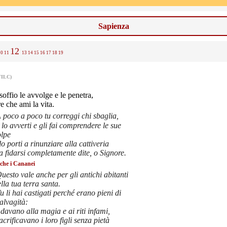
Sapienza
12
10
11
13
14
15
16
17
18
19
TILC)
 soffio le avvolge e le penetra,
e che ami la vita.
 poco a poco tu correggi chi sbaglia,
 lo avverti e gli fai comprendere le sue
olpe
lo porti a rinunziare alla cattiveria
a fidarsi completamente dite, o Signore.
anche i Cananei
uesto vale anche per gli antichi abitanti
lla tua terra santa.
u li hai castigati perché erano pieni di
alvagità:
 davano alla magia e ai riti infami,
acrificavano i loro figli senza pietà