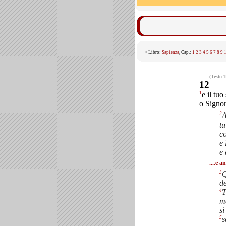
> Libro:
Sapienza
, Cap.:
1
2
3
4
5
6
7
8
9
(Testo 
12
1
e il tuo
o Signor
2
A
tu
c
e 
e 
....e 
3
Q
de
4
T
m
si
5
s