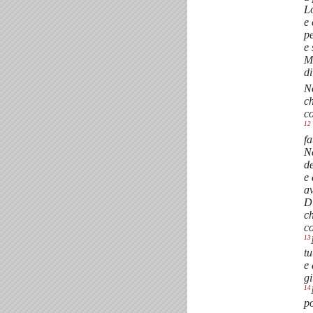
L
e
pe
e
Ma
di
N
ch
co
12
fa
N
de
e 
av
Di
ch
co
13
tu
e 
gi
14
po