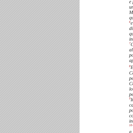
e 
u
Ma
qu
6
e
di
qu
in
7
C
al
po
ap
8
E
C
p
C
lo
pe
9
I
ca
po
c
in
10
a