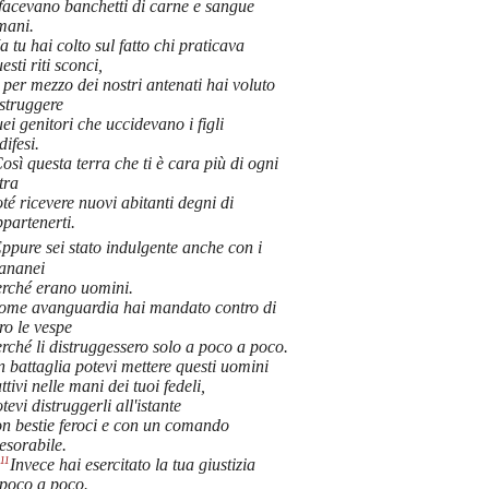
facevano banchetti di carne e sangue
mani.
 tu hai colto sul fatto chi praticava
esti riti sconci,
 per mezzo dei nostri antenati hai voluto
struggere
ei genitori che uccidevano i figli
difesi.
osì questa terra che ti è cara più di ogni
tra
té ricevere nuovi abitanti degni di
partenerti.
ppure sei stato indulgente anche con i
ananei
erché erano uomini.
ome avanguardia hai mandato contro di
ro le vespe
rché li distruggessero solo a poco a poco.
n battaglia potevi mettere questi uomini
ttivi nelle mani dei tuoi fedeli,
tevi distruggerli all'istante
on bestie feroci e con un comando
esorabile.
-11
Invece hai esercitato la tua giustizia
 poco a poco.