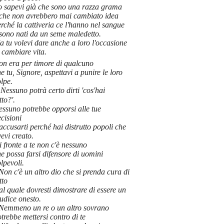
o sapevi già che sono una razza grama
 che non avrebbero mai cambiato idea
rché la cattiveria ce l'hanno nel sangue
 sono nati da un seme maledetto.
 tu volevi dare anche a loro l'occasione
 cambiare vita.
on era per timore di qualcuno
e tu, Signore, aspettavi a punire le loro
lpe.
Nessuno potrà certo dirti 'cos'hai
tto?'.
essuno potrebbe opporsi alle tue
cisioni
accusarti perché hai distrutto popoli che
evi creato.
 fronte a te non c'è nessuno
e possa farsi difensore di uomini
lpevoli.
Non c'è un altro dio che si prenda cura di
tto
al quale dovresti dimostrare di essere un
udice onesto.
Nemmeno un re o un altro sovrano
trebbe mettersi contro di te