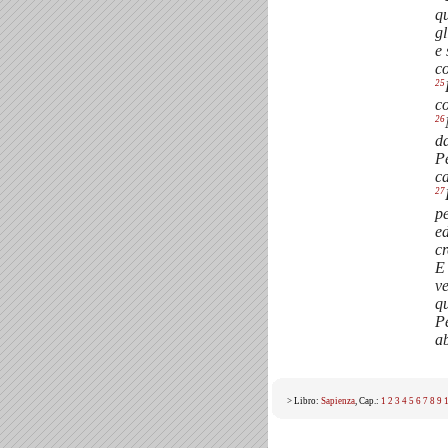
q
gl
e 
c
25
c
26
da
P
ca
27
pe
ed
c
E 
v
qu
Pe
ab
> Libro:
Sapienza
, Cap.:
1
2
3
4
5
6
7
8
9