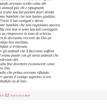
uando avevano scelto come dèi
i animali più vili e ripugnanti
si erano lasciati portare fuori strada
ome bambini che non hanno giudizio.
Perciò li hai castigati e derisi
ome bambini che non ragionano ancora.
Ma essi non si sono lasciati correggere
 un rimprovero in tono di scherzo.
erciò dovranno ricevere da Dio un
stigo ben meritato.
Infatti si irritavano
r gli animali che li facevano soffrire
 erano puniti con gli stessi animali che
redevano dèi.
alla fine dovettero riconoscere come
ero Dio
ello che prima avevano rifiutato.
r questo il castigo supremo si era
battuto su di loro.
12
10
11
13
14
15
16
17
18
19