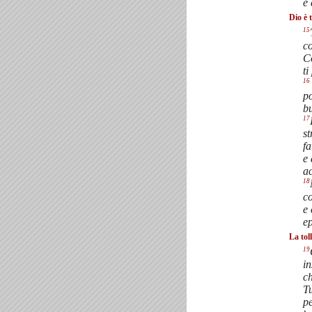
e 
Dio è 
15
co
C
ti
16
po
b
17
st
fa
e 
ac
18
c
e 
ep
La tol
19
in
ch
Tu
pe