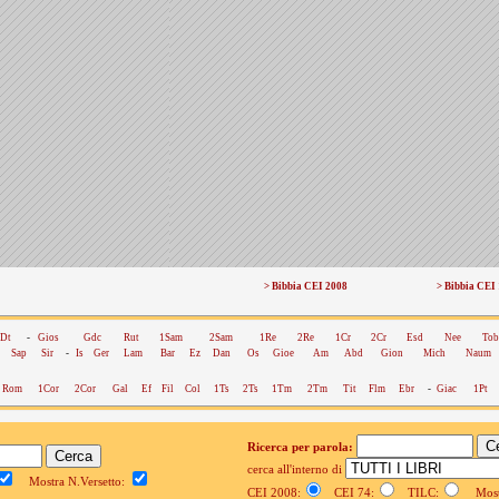
> Bibbia CEI 2008
> Bibbia CEI
Dt
-
Gios
Gdc
Rut
1Sam
2Sam
1Re
2Re
1Cr
2Cr
Esd
Nee
Tob
Sap
Sir
-
Is
Ger
Lam
Bar
Ez
Dan
Os
Gioe
Am
Abd
Gion
Mich
Naum
Rom
1Cor
2Cor
Gal
Ef
Fil
Col
1Ts
2Ts
1Tm
2Tm
Tit
Flm
Ebr
-
Giac
1Pt
Ricerca per parola:
cerca all'interno di
Mostra N.Versetto:
CEI 2008:
CEI 74:
TILC:
Mostr