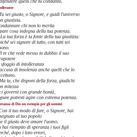
difendere quelli che tu condanni.
tollerante
Tu sei giusto, o Signore, e guidi l'universo
n giustizia.
ondannare chi non lo merita
 pare cosa indegna della tua potenza.
La tua forza è la fonte della tua giustizia:
iché sei signore di tutto, con tutti sei
uono.
Il re che vede messo in dubbio il suo
rapotere
 sfoggio di intolleranza
accusa di insolenza anche quelli che lo
cettano.
Ma tu, che disponi della forza, giudichi
on mitezza
ci governi con grande bontà,
pure potresti agire con estrema potenza.
leranza di Dio un esempio per gli uomini
Con il tuo modo di fare, o Signore, hai
segnato al tuo popolo
e il giusto deve amare l'uomo.
 hai riempito di speranza i tuoi figli
rché, dopo i loro errori,