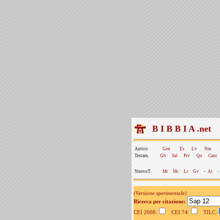
B I B B I A .net
Antico
Gen
Es
Lv
Nm
Testam.
Gb
Sal
Prv
Qo
Cant
NuovoT.
Mt
Mc
Lc
Gv
-
At
-
(Versione sperimentale)
Ricerca per citazione:
CEI 2008:
CEI 74:
TILC: