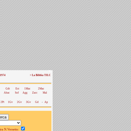
 1974
> La Bibbia TILC
Gdt
Est
1Mac
2Mac
Abac
Sof
Agg
Zacc
Mal
2Pt
1Gv
2Gv
3Gv
Gd
-
Ap
a N.Versetto: