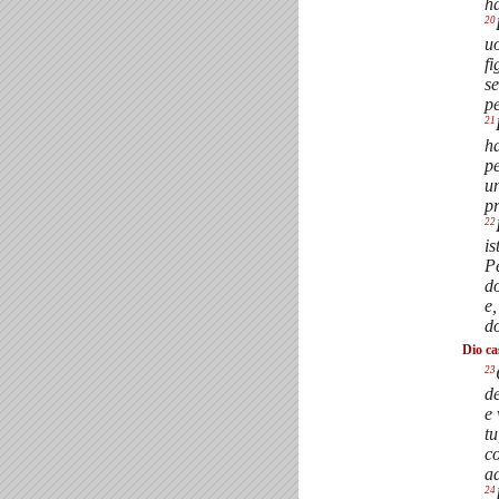
ha
20
uo
fi
se
pe
21
ha
pe
u
p
22
is
P
d
e,
d
Dio ca
23
de
e 
tu
co
a
24