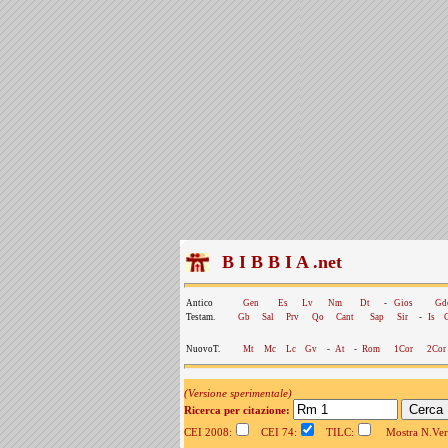
B I B B I A .net
Antico
Gen
Es
Lv
Nm
Dt
-
Gios
Gd
Testam.
Gb
Sal
Prv
Qo
Cant
Sap
Sir
-
Is
NuovoT.
Mt
Mc
Lc
Gv
-
At
-
Rom
1Cor
2Cor
(Versione sperimentale)
Ricerca per citazione:
CEI 2008:
CEI 74:
TILC:
Mostra N.Vers