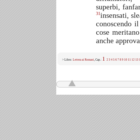
superbi, fanfa
insensati, sl
31
conoscendo il 
cose meritano
anche approvan
1
> Libro:
Lettera ai Romani
, Cap.:
2
3
4
5
6
7
8
9
10
11
12
13