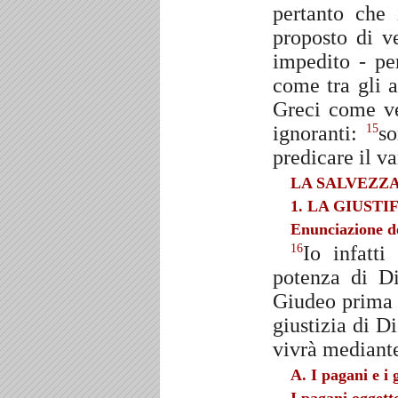
pertanto che 
proposto di v
impedito - pe
come tra gli a
Greci come ve
ignoranti:
so
15
predicare il v
LA SALVEZZ
1. LA GIUST
Enunciazione de
Io infatt
16
potenza di Di
Giudeo prima 
giustizia di Di
vivrà mediante
A. I pagani e i 