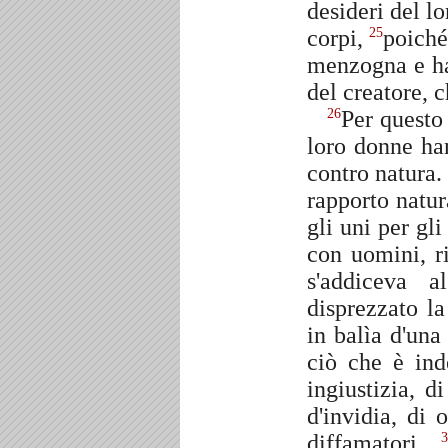
desideri del lo
corpi,
poiché
25
menzogna e ha
del creatore, 
Per questo
26
loro donne han
contro natura.
rapporto natur
gli uni per gl
con uomini, r
s'addiceva 
disprezzato l
in balìa d'un
ciò che è in
ingiustizia, d
d'invidia, di 
diffamatori,
3