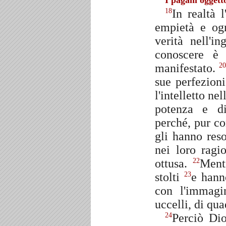
I pagani oggetto
In realtà 
18
empietà e ogn
verità nell'in
conoscere è 
manifestato.
20
sue perfezion
l'intelletto n
potenza e d
perché, pur c
gli hanno res
nei loro ragi
ottusa.
Mentr
22
stolti
e hann
23
con l'immagin
uccelli, di qua
Perciò Dio
24