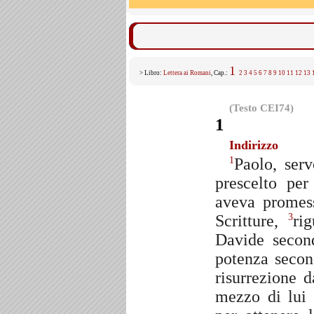
1
> Libro:
Lettera ai Romani
, Cap.:
2
3
4
5
6
7
8
9
10
11
12
13
(Testo CEI74)
1
Indirizzo
Paolo, ser
1
prescelto pe
aveva promess
Scritture,
ri
3
Davide secon
potenza secon
risurrezione 
mezzo di lui 