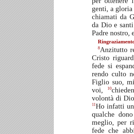
per ottenere 
genti, a glori
chiamati da G
da Dio e santi
Padre nostro, 
Ringraziamento
Anzitutto 
8
Cristo riguar
fede si espan
rendo culto n
Figlio suo, m
voi,
chiede
10
volontà di Dio
Ho infatti u
11
qualche dono 
meglio, per r
fede che ab