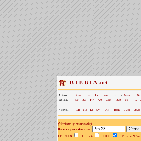
B I B B I A .net
Antico
Gen
Es
Lv
Nm
Dt
-
Gios
Gd
Testam.
Gb
Sal
Prv
Qo
Cant
Sap
Sir
-
Is
NuovoT.
Mt
Mc
Lc
Gv
-
At
-
Rom
1Cor
2Cor
(Versione sperimentale)
Ricerca per citazione:
CEI 2008:
CEI 74:
TILC:
Mostra N.Vers