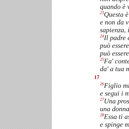
quando è 
Questa è
23
e non da 
sapienza, 
Il padre 
24
può essere
può essere
Fa' cont
25
da' a tua 
17
Figlio mi
26
e segui i 
Una pros
27
una donna
Essa ti a
28
e spinge m