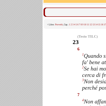
> Libro:
Proverbi
, Cap.:
1
2
3
4
5
6
7
8
9
10
11
12
13
14
15
16
1
(Testo TILC)
23
6
Quando si
1
fa' bene a
Se hai mo
2
cerca di fr
Non deside
3
perché po
7
Non affan
4