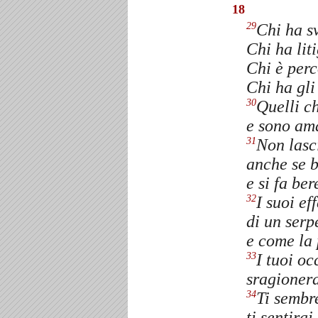
18
Chi ha s
29
Chi ha lit
Chi è per
Chi ha gli
Quelli c
30
e sono ama
Non lasci
31
anche se b
e si fa ber
I suoi ef
32
di un serp
e come la 
I tuoi o
33
sragionera
Ti sembre
34
ti sentira