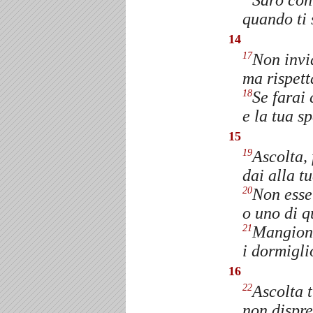
Sarò con
quando ti 
14
Non invid
17
ma rispetta
Se farai 
18
e la tua s
15
Ascolta, 
19
dai alla tu
Non esse
20
o uno di q
Mangioni
21
i dormigli
16
Ascolta t
22
non dispr