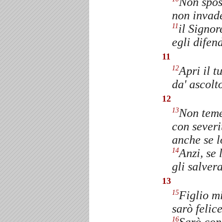
Non spos
non invade
il Signor
11
egli difen
11
Apri il t
12
da' ascolto
12
Non teme
13
con severi
anche se l
Anzi, se 
14
gli salvera
13
Figlio mi
15
sarò felice
16