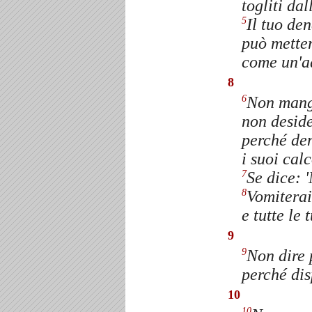
togliti dal
Il tuo den
5
può metter
come un'a
8
Non mangi
6
non desider
perché den
i suoi calc
Se dice: 
7
Vomiterai
8
e tutte le
9
Non dire 
9
perché dis
10
10