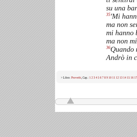
su una ba
'Mi hanno
35
ma non se
mi hanno 
ma non mi
Quando m
36
Andrò in c
> Libro:
Proverbi
, Cap.:
1
2
3
4
5
6
7
8
9
10
11
12
13
14
15
16
1