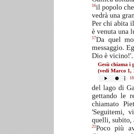
il popolo che
16
vedrà una gran
Per chi abita 
è venuta una l
Da quel mom
17
messaggio. Egl
Dio è vicino!'.
Gesù chiama i p
(vedi Marco 1, 
18
del lago di G
gettando le r
chiamato Pie
'Seguitemi, v
quelli, subito
Poco più av
21