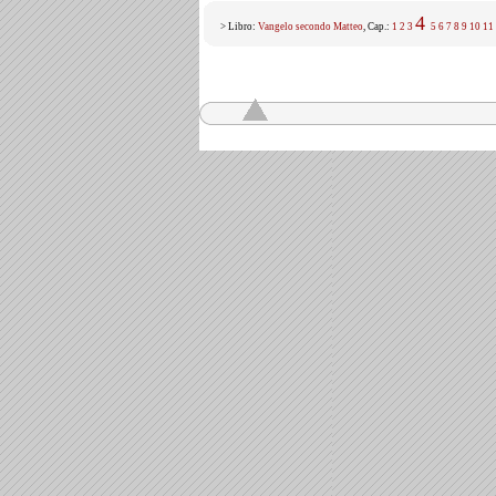
4
> Libro:
Vangelo secondo Matteo
, Cap.:
1
2
3
5
6
7
8
9
10
11