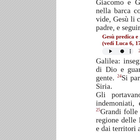
Giacomo e Gi
nella barca c
vide, Gesù li
padre, e segui
Gesù predica e 
(vedi Luca 6, 1
Galilea: inse
di Dio e guar
gente.
Si par
24
Siria.
Gli portavan
indemoniati, e
Grandi folle
25
regione delle
e dai territori