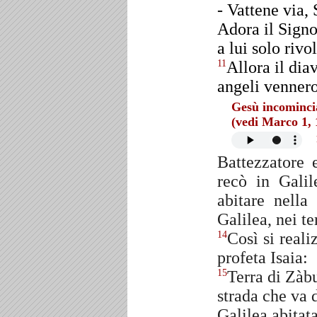
- Vattene via, 
Adora il Signo
a lui solo rivo
Allora il dia
11
angeli vennero
Gesù incomincia
(vedi Marco 1, 
Battezzatore 
recò in Gali
abitare nella
Galilea, nei te
Così si real
14
profeta Isaia:
Terra di Zàbu
15
strada che va 
Galilea abitat