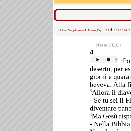
4
> Libro:
Vangelo secondo Matteo
, Cap.:
1
2
3
5
6
7
8
9
10
11
(Testo TILC)
4
Po
1
deserto, per e
giorni e quara
beveva. Alla f
Allora il diav
3
- Se tu sei il 
diventare pane
Ma Gesù risp
4
- Nella Bibbia 