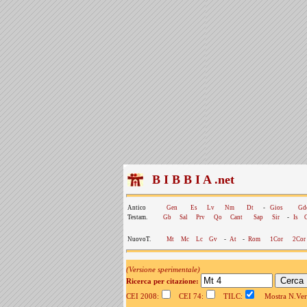
B I B B I A .net
Antico
Gen
Es
Lv
Nm
Dt
-
Gios
Gd
Testam.
Gb
Sal
Prv
Qo
Cant
Sap
Sir
-
Is
NuovoT.
Mt
Mc
Lc
Gv
-
At
-
Rom
1Cor
2Cor
(Versione sperimentale)
Ricerca per citazione:
CEI 2008:
CEI 74:
TILC:
Mostra N.Vers