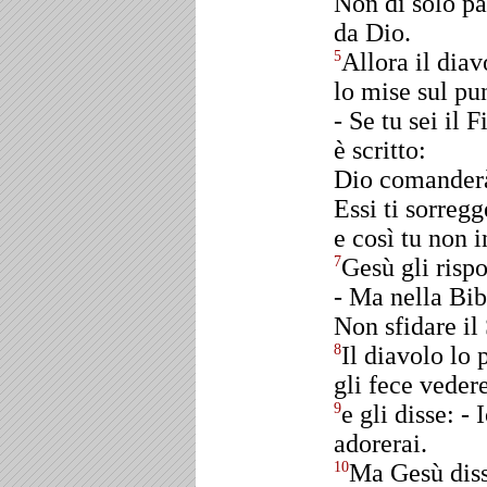
Non di solo pa
da Dio.
Allora il diav
5
lo mise sul pu
- Se tu sei il 
è scritto:
Dio comanderà 
Essi ti sorreg
e così tu non 
Gesù gli rispo
7
- Ma nella Bib
Non sfidare il
Il diavolo lo
8
gli fece vedere
e gli disse: -
9
adorerai.
Ma Gesù diss
10