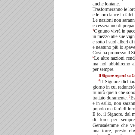
anche lontane.
Trasformeranno le loro
e le loro lance in falci.
Le nazioni non saranno 
e cesseranno di prepara
4
Ognuno vivrà in pac
in mezzo alle sue vign
e sotto i suoi alberi di 
e nessuno più lo spave
Così ha promesso il Si
5
Le altre nazioni rend
ma noi ubbidiremo a
per sempre.
Il Signore regnerà su 
6
Il Signore dichiar
giorno in cui radunerò 
riunirò quelli che son
7
trattato duramente.
Es
e in esilio, non sarann
popolo ma farò di lor
E io, il Signore, dal
di loro per sempr
Gerusalemme che ve
una torre, presto ria