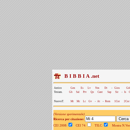
B I B B I A .net
Antico
Gen
Es
Lv
Nm
Dt
-
Gios
Gd
Testam.
Gb
Sal
Prv
Qo
Cant
Sap
Sir
-
Is
NuovoT.
Mt
Mc
Lc
Gv
-
At
-
Rom
1Cor
2Cor
(Versione sperimentale)
Ricerca per citazione:
CEI 2008:
CEI 74:
TILC:
Mostra N.Vers