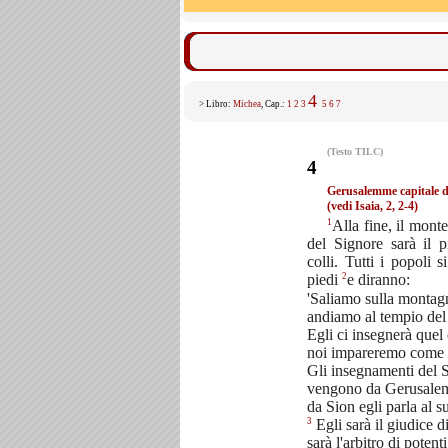
4
> Libro:
Michea
, Cap.:
1
2
3
5
6
7
(Testo TILC)
4
Gerusalemme capitale d
(vedi Isaia, 2, 2-4)
1
Alla fine, il mont
del Signore sarà il 
colli. Tutti i popoli 
2
piedi
e diranno:
'Saliamo sulla montag
andiamo al tempio del 
Egli ci insegnerà quel
noi impareremo come 
Gli insegnamenti del 
vengono da Gerusale
da Sion egli parla al 
3
Egli sarà il giudice d
sarà l'arbitro di potent