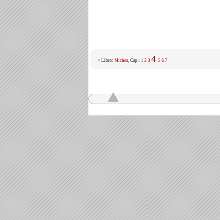
4
> Libro:
Michea
, Cap.:
1
2
3
5
6
7