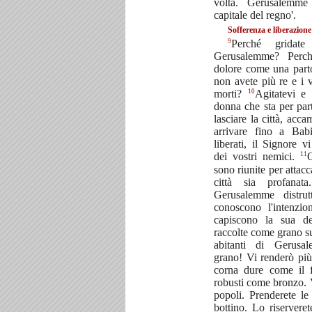
volta. Gerusalemm
capitale del regno'.
Sofferenza e liberazio
9
Perché gridate
Gerusalemme? Perch
dolore come una part
non avete più re e i v
10
morti?
Agitatevi e
donna che sta per par
lasciare la città, ac
arrivare fino a Bab
liberati, il Signore v
11
dei vostri nemici.
O
sono riunite per attac
città sia profanat
Gerusalemme distrut
conoscono l'intenzi
capiscono la sua de
raccolte come grano su
abitanti di Gerusal
grano! Vi renderò più
corna dure come il f
robusti come bronzo. 
popoli. Prenderete l
bottino. Lo riservere