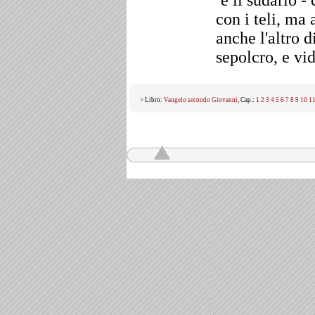
e il sudario -
con i teli, ma
anche l'altro 
sepolcro, e vid
> Libro:
Vangelo secondo Giovanni
, Cap.:
1
2
3
4
5
6
7
8
9
10
1