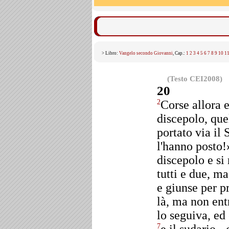
> Libro:
Vangelo secondo Giovanni
, Cap.:
1
2
3
4
5
6
7
8
9
10
1
(Testo CEI2008)
20
Corse allora e
2
discepolo, que
portato via il
l'hanno posto!
discepolo e si
tutti e due, ma
e giunse per p
là, ma non ent
lo seguiva, ed 
7