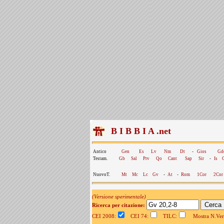
B I B B I A .net
Antico
Gen
Es
Lv
Nm
Dt
-
Gios
Gd
Testam.
Gb
Sal
Prv
Qo
Cant
Sap
Sir
-
Is
NuovoT.
Mt
Mc
Lc
Gv
-
At
-
Rom
1Cor
2Cor
(Versione sperimentale)
Ricerca per citazione:
CEI 2008:
CEI 74:
TILC:
Mostra N.Vers