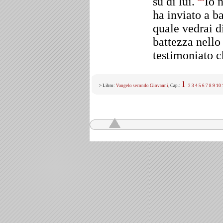
su di lui.
Io 
ha inviato a b
quale vedrai d
battezza nello
testimoniato ch
1
> Libro:
Vangelo secondo Giovanni
, Cap.:
2
3
4
5
6
7
8
9
10