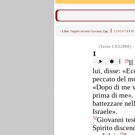
1
> Libro:
Vangelo secondo Giovanni
, Cap.:
2
3
4
5
6
7
8
9
10
(Testo CEI2008)
1
Il
29
lui, disse: «Ec
peccato del 
«Dopo di me v
prima di me»
battezzare nel
Israele».
Giovanni tes
32
Spirito disce
33