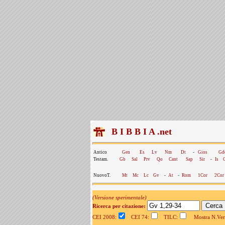
B I B B I A .net
Antico
Gen
Es
Lv
Nm
Dt
-
Gios
Gd
Testam.
Gb
Sal
Prv
Qo
Cant
Sap
Sir
-
Is
NuovoT.
Mt
Mc
Lc
Gv
-
At
-
Rom
1Cor
2Cor
(Versione sperimentale)
Ricerca per citazione:
CEI 2008:
CEI 74:
TILC:
Mostra N.Vers