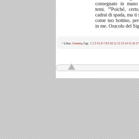
consegnato in mano
18
temi.
Poiché, certo
cadrai di spada, ma ti 
come tuo bottino, per
in me. Oracolo del Si
> Libro:
Geremia
, Cap.:
1
2
3
4
5
6
7
8
9
10
11
12
13
14
15
16
17