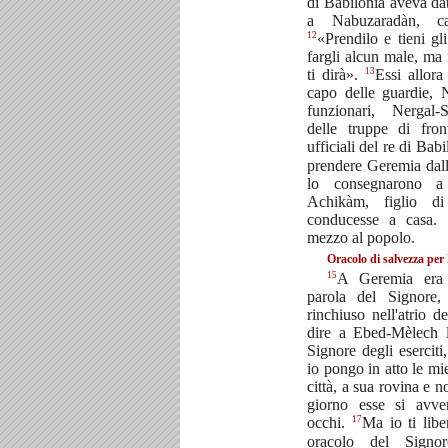
di Babilonia aveva da
a Nabuzaradàn, ca
12
«Prendilo e tieni gl
fargli alcun male, ma 
13
ti dirà».
Essi allor
capo delle guardie,
funzionari, Nergal-
delle truppe di front
ufficiali del re di Bab
prendere Geremia dall'
lo consegnarono a
Achikàm, figlio d
conducesse a casa. 
mezzo al popolo.
Oracolo di salvezza pe
15
A Geremia era s
parola del Signore
rinchiuso nell'atrio d
dire a Ebed-Mèlech l
Signore degli eserciti
io pongo in atto le mi
città, a sua rovina e 
giorno esse si avve
17
occhi.
Ma io ti libe
oracolo del Sign