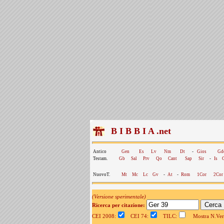
B I B B I A .net
Antico
Gen
Es
Lv
Nm
Dt
-
Gios
Gd
Testam.
Gb
Sal
Prv
Qo
Cant
Sap
Sir
-
Is
NuovoT.
Mt
Mc
Lc
Gv
-
At
-
Rom
1Cor
2Cor
(Versione sperimentale)
Ricerca per citazione:
CEI 2008:
CEI 74:
TILC:
Mostra N.Vers