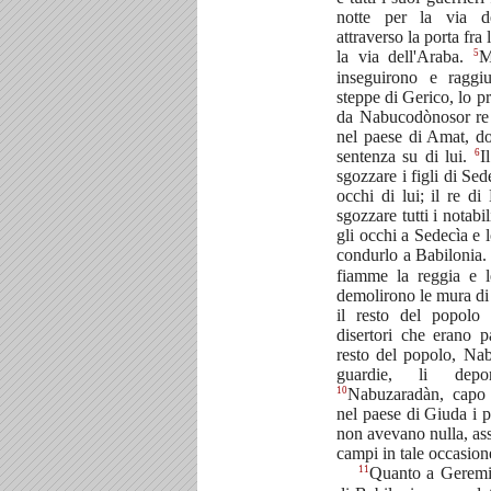
notte per la via d
attraverso la porta fra
5
la via dell'Araba.
M
inseguirono e raggi
steppe di Gerico, lo p
da Nabucodònosor re 
nel paese di Amat, do
6
sentenza su di lui.
I
sgozzare i figli di Sede
occhi di lui; il re d
sgozzare tutti i notabi
gli occhi a Sedecìa e 
condurlo a Babilonia
fiamme la reggia e 
demolirono le mura d
il resto del popolo 
disertori che erano pa
resto del popolo, Na
guardie, li depo
10
Nabuzaradàn, capo d
nel paese di Giuda i 
non avevano nulla, as
campi in tale occasion
11
Quanto a Geremi