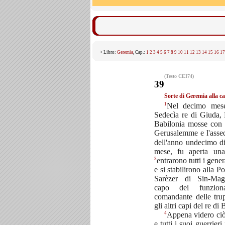
> Libro:
Geremia
, Cap.:
1
2
3
4
5
6
7
8
9
10
11
12
13
14
15
16
17
(Testo CEI74)
39
Sorte di Geremia alla 
1
Nel decimo mes
Sedecìa re di Giuda,
Babilonia mosse con t
Gerusalemme e l'asse
dell'anno undecimo di
mese, fu aperta una 
3
entrarono tutti i gener
e si stabilirono alla 
Sarèzer di Sin-Mag
capo dei funzionar
comandante delle trup
gli altri capi del re di
4
Appena videro ciò
e tutti i suoi guerrie