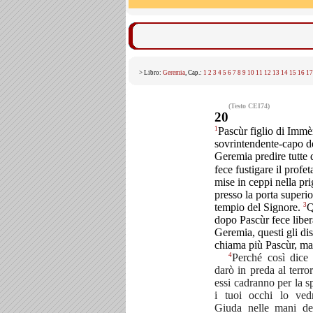
> Libro:
Geremia
, Cap.:
1
2
3
4
5
6
7
8
9
10
11
12
13
14
15
16
17
(Testo CEI74)
20
1
Pascùr figlio di Immè
sovrintendente-capo d
Geremia predire tutte 
fece fustigare il profe
mise in ceppi nella pr
presso la porta superi
3
tempio del Signore.
Q
dopo Pascùr fece liber
Geremia, questi gli dis
chiama più Pascùr, ma 
4
Perché così dice 
darò in preda al terrore
essi cadranno per la s
i tuoi occhi lo ved
Giuda nelle mani del