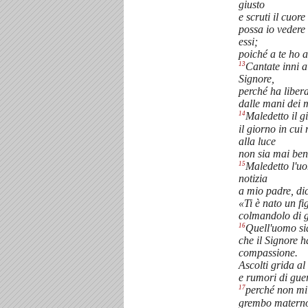
giusto
e scruti il cuore
possa io vedere 
essi;
poiché a te ho a
13
Cantate inni al
Signore,
perché ha libera
dalle mani dei m
14
Maledetto il g
il giorno in cu
alla luce
non sia mai ben
15
Maledetto l'u
notizia
a mio padre, di
«Ti è nato un fi
colmandolo di g
16
Quell'uomo sia
che il Signore 
compassione.
Ascolti grida al
e rumori di gue
17
perché non mi 
grembo matern