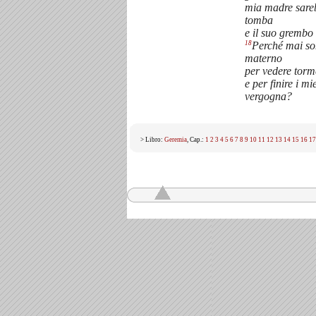
mia madre sareb
tomba
e il suo grembo
18
Perché mai so
materno
per vedere torm
e per finire i mi
vergogna?
> Libro:
Geremia
, Cap.:
1
2
3
4
5
6
7
8
9
10
11
12
13
14
15
16
17