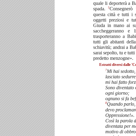
quale li deporterà a Ba
5
spada.
Consegnerò t
questa città e tutti i 
oggetti preziosi e tu
Giuda in mano ai suo
saccheggeranno e l
trasporteranno a Bab
tutti gli abitanti del
schiavitù; andrai a Bab
sarai sepolto, tu e tutti
predetto menzogne».
Estratti diversi dalle 'C
7
Mi hai sedotto,
lasciato sedurre
mi hai fatto for
Sono diventato 
ogni giorno;
ognuno si fa bef
8
Quando parlo, 
devo proclamar
Oppressione!».
Così la parola d
diventata per m
motivo di obbro