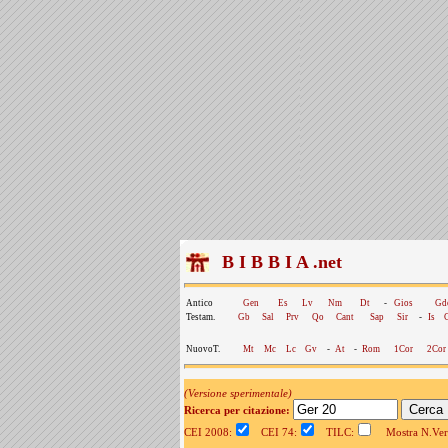
B I B B I A .net
Antico
Gen
Es
Lv
Nm
Dt
-
Gios
Gd
Testam.
Gb
Sal
Prv
Qo
Cant
Sap
Sir
-
Is
NuovoT.
Mt
Mc
Lc
Gv
-
At
-
Rom
1Cor
2Cor
(Versione sperimentale)
Ricerca per citazione:
CEI 2008:
CEI 74:
TILC:
Mostra N.Vers