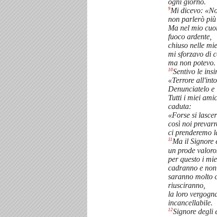
ogni giorno.
9
Mi dicevo: «No
non parlerò più
Ma nel mio cuo
fuoco ardente,
chiuso nelle mi
mi sforzavo di c
ma non potevo.
10
Sentivo le insi
«Terrore all'int
Denunciatelo e
Tutti i miei ami
caduta:
«Forse si lascer
così noi prevarr
ci prenderemo l
11
Ma il Signore 
un prode valoro
per questo i mie
cadranno e non
saranno molto c
riusciranno,
la loro vergogn
incancellabile.
12
Signore degli e