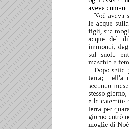
ogni essere ch
aveva comand
Noè aveva s
le acque sulla
figli, sua mogl
acque del di
immondi, degli
sul suolo en
maschio e fe
Dopo sette g
terra; nell'
secondo mese,
stesso giorno,
e le cateratte
terra per quar
giorno entrò n
moglie di Noè, 