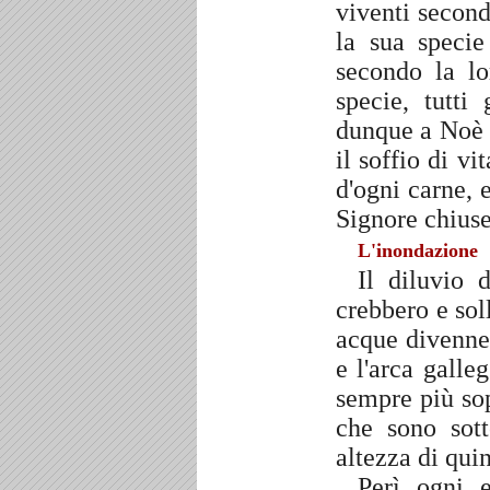
viventi second
la sua specie 
secondo la lo
specie, tutti 
dunque a Noè n
il soffio di v
d'ogni carne,
Signore chiuse 
L'inondazione
Il diluvio 
crebbero e sol
acque divenne
e l'arca galle
sempre più sop
che sono sott
altezza di qui
Perì ogni e