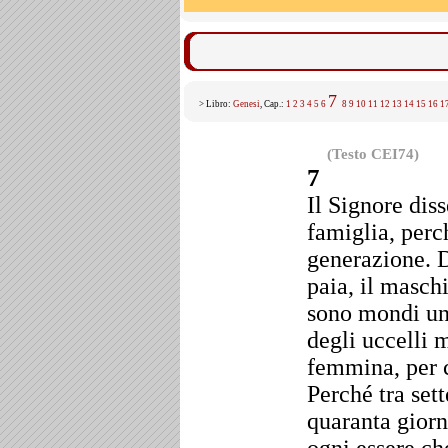
7
> Libro:
Genesi
, Cap.:
1
2
3
4
5
6
8
9
10
11
12
13
14
15
16
1
(Testo CEI74)
7
Il Signore diss
famiglia, perc
generazione. 
paia, il masch
sono mondi un
degli uccelli 
femmina, per co
Perché tra sett
quaranta giorn