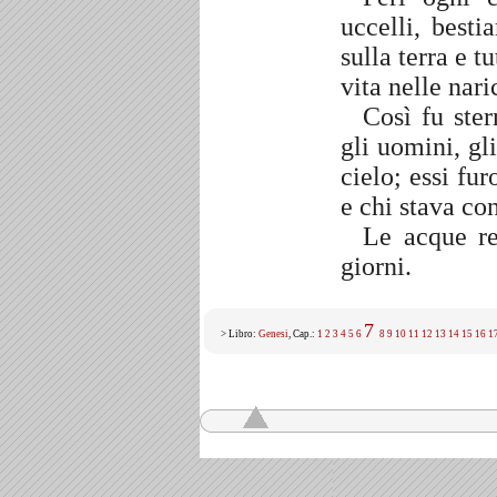
uccelli, besti
sulla terra e t
vita nelle nari
Così fu ster
gli uomini, gli
cielo; essi fu
e chi stava con
Le acque re
giorni.
7
> Libro:
Genesi
, Cap.:
1
2
3
4
5
6
8
9
10
11
12
13
14
15
16
1