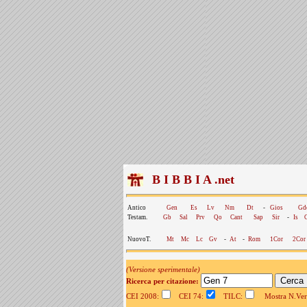
B I B B I A .net
Antico
Gen
Es
Lv
Nm
Dt
-
Gios
Gd
Testam.
Gb
Sal
Prv
Qo
Cant
Sap
Sir
-
Is
NuovoT.
Mt
Mc
Lc
Gv
-
At
-
Rom
1Cor
2Cor
(Versione sperimentale)
Ricerca per citazione:
CEI 2008:
CEI 74:
TILC:
Mostra N.Vers