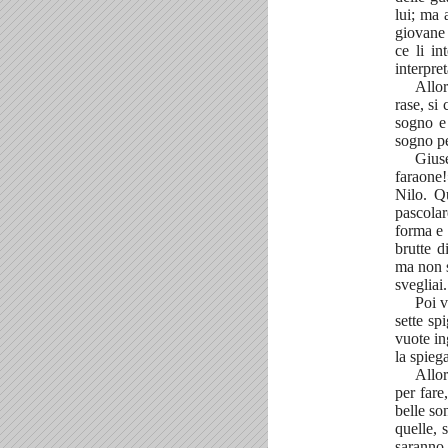
lui; ma 
giovane 
ce li i
interpret
Allor
rase, si
sogno e 
sogno pe
Gius
faraone!
Nilo. Q
pascolar
forma e 
brutte d
ma non s
svegliai.
Poi v
sette sp
vuote in
la spieg
Allor
per fare
belle so
quelle, 
saranno 