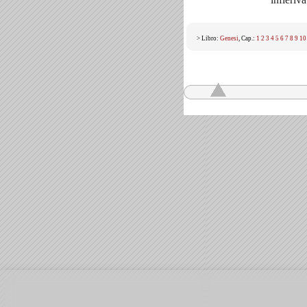
> Libro:
Genesi
, Cap.:
1
2
3
4
5
6
7
8
9
10