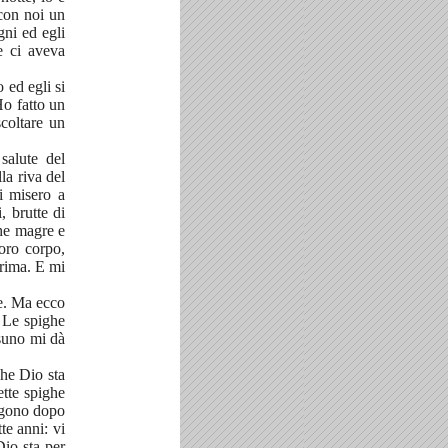
con noi un
gni ed egli
e ci aveva
 ed egli si
Ho fatto un
scoltare un
salute del
la riva del
i misero a
, brutte di
che magre e
loro corpo,
prima. E mi
le. Ma ecco
. Le spighe
ssuno mi dà
che Dio sta
ette spighe
algono dopo
te anni: vi
Dio sta per