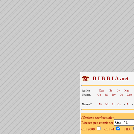
B I B B I A .net
Antico
Gen
Es
Lv
Nm
Testam.
Gb
Sal
Prv
Qo
Cant
NuovoT.
Mt
Mc
Lc
Gv
-
At
-
(Versione sperimentale)
Ricerca per citazione:
CEI 2008:
CEI 74:
TILC: