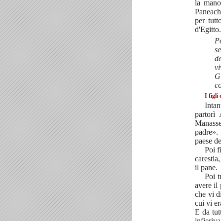
la mano
Paneach 
per tutt
d'Egitto.
Po
se
de
vi
G
co
I figl
Intan
partorì
Manasse,
padre».
paese de
Poi f
carestia
il pane.
Poi t
avere il
che vi d
cui vi e
E da tut
infieriva