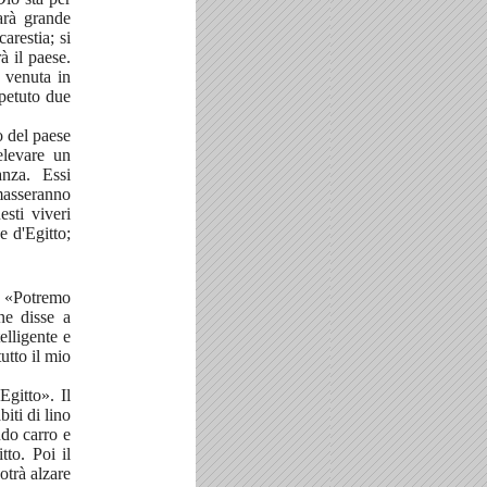
sarà grande
arestia; si
à il paese.
a venuta in
ipetuto due
o del paese
relevare un
anza. Essi
mmasseranno
esti viveri
e d'Egitto;
i: «Potremo
ne disse a
lligente e
utto il mio
Egitto». Il
iti di lino
ndo carro e
tto. Poi il
otrà alzare