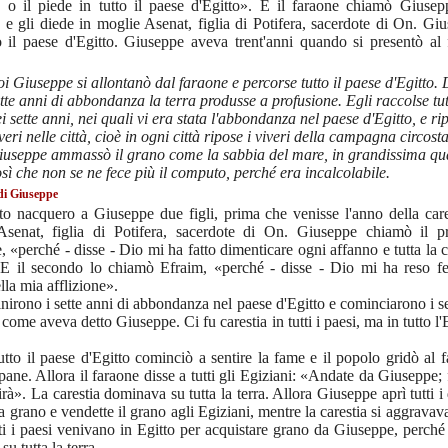
 o il piede in tutto il paese d'Egitto». E il faraone chiamò Giusep
e gli diede in moglie Asenat, figlia di Potifera, sacerdote di On. Gi
o il paese d'Egitto. Giuseppe aveva trent'anni quando si presentò al 
i Giuseppe si allontanò dal faraone e percorse tutto il paese d'Egitto. 
tte anni di abbondanza la terra produsse a profusione. Egli raccolse tutt
i sette anni, nei quali vi era stata l'abbondanza nel paese d'Egitto, e ri
veri nelle città, cioè in ogni città ripose i viveri della campagna circost
iuseppe ammassò il grano come la sabbia del mare, in grandissima qua
sì che non se ne fece più il computo, perché era incalcolabile.
i di Giuseppe
to nacquero a Giuseppe due figli, prima che venisse l'anno della cares
 Asenat, figlia di Potifera, sacerdote di On. Giuseppe chiamò il p
 «perché - disse - Dio mi ha fatto dimenticare ogni affanno e tutta la 
 E il secondo lo chiamò Efraim, «perché - disse - Dio mi ha reso f
lla mia afflizione».
inirono i sette anni di abbondanza nel paese d'Egitto e cominciarono i se
, come aveva detto Giuseppe. Ci fu carestia in tutti i paesi, ma in tutto l'
utto il paese d'Egitto cominciò a sentire la fame e il popolo gridò al 
 pane. Allora il faraone disse a tutti gli Egiziani: «Andate da Giuseppe; 
irà». La carestia dominava su tutta la terra. Allora Giuseppe aprì tutti i 
ra grano e vendette il grano agli Egiziani, mentre la carestia si aggravava
ti i paesi venivano in Egitto per acquistare grano da Giuseppe, perché 
 su tutta la terra.