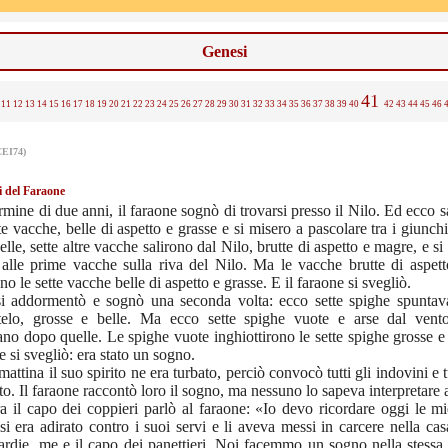
Genesi
41
11
12
13
14
15
16
17
18
19
20
21
22
23
24
25
26
27
28
29
30
31
32
33
34
35
36
37
38
39
40
42
43
44
45
46
CEI74)
i del Faraone
rmine di due anni, il faraone sognò di trovarsi presso il Nilo. Ed ecco s
te vacche, belle di aspetto e grasse e si misero a pascolare tra i giunch
lle, sette altre vacche salirono dal Nilo, brutte di aspetto e magre, e s
 alle prime vacche sulla riva del Nilo. Ma le vacche brutte di aspet
no le sette vacche belle di aspetto e grasse. E il faraone si svegliò.
si addormentò e sognò una seconda volta: ecco sette spighe spunta
telo, grosse e belle. Ma ecco sette spighe vuote e arse dal vento
no dopo quelle. Le spighe vuote inghiottirono le sette spighe grosse e
ne si svegliò: era stato un sogno.
mattina il suo spirito ne era turbato, perciò convocò tutti gli indovini e t
tto. Il faraone raccontò loro il sogno, ma nessuno lo sapeva interpretare 
a il capo dei coppieri parlò al faraone: «Io devo ricordare oggi le mi
si era adirato contro i suoi servi e li aveva messi in carcere nella ca
ardie, me e il capo dei panettieri. Noi facemmo un sogno nella stessa 