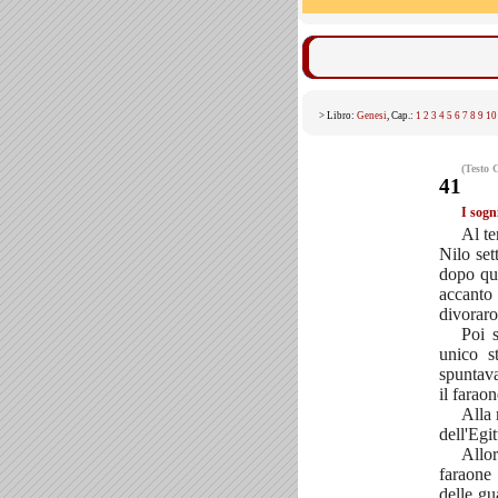
> Libro:
Genesi
, Cap.:
1
2
3
4
5
6
7
8
9
10
(Testo 
41
I sogn
Al te
Nilo set
dopo que
accanto
divoraro
Poi 
unico s
spuntava
il farao
Alla 
dell'Egi
Allor
faraone 
delle gu