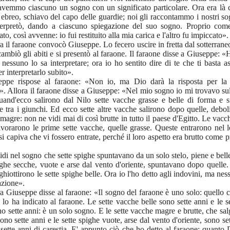
avemmo ciascuno un sogno con un significato particolare. Ora era là 
ebreo, schiavo del capo delle guardie; noi gli raccontammo i nostri so
nterpretò, dando a ciascuno spiegazione del suo sogno. Proprio com
ato, così avvenne: io fui restituito alla mia carica e l'altro fu impiccato».
a il faraone convocò Giuseppe. Lo fecero uscire in fretta dal sotterraneo
 cambiò gli abiti e si presentò al faraone. Il faraone disse a Giuseppe: «
nessuno lo sa interpretare; ora io ho sentito dire di te che ti basta a
r interpretarlo subito».
eppe rispose al faraone: «Non io, ma Dio darà la risposta per la 
». Allora il faraone disse a Giuseppe: «Nel mio sogno io mi trovavo sul
uand'ecco salirono dal Nilo sette vacche grasse e belle di forma e s
e tra i giunchi. Ed ecco sette altre vacche salirono dopo quelle, deboli
magre: non ne vidi mai di così brutte in tutto il paese d'Egitto. Le vac
ivorarono le prime sette vacche, quelle grasse. Queste entrarono nel 
i capiva che vi fossero entrate, perché il loro aspetto era brutto come 
idi nel sogno che sette spighe spuntavano da un solo stelo, piene e bel
ighe secche, vuote e arse dal vento d'oriente, spuntavano dopo quelle
ghiottirono le sette spighe belle. Ora io l'ho detto agli indovini, ma ne
azione».
a Giuseppe disse al faraone: «Il sogno del faraone è uno solo: quello 
, lo ha indicato al faraone. Le sette vacche belle sono sette anni e le s
no sette anni: è un solo sogno. E le sette vacche magre e brutte, che s
sono sette anni e le sette spighe vuote, arse dal vento d'oriente, sono set
sette anni di carestia. E' appunto ciò che ho detto al faraone: quanto 