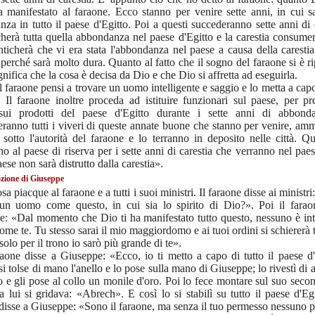
ha manifestato al faraone. Ecco stanno per venire sette anni, in cui 
za in tutto il paese d'Egitto. Poi a questi succederanno sette anni di c
herà tutta quella abbondanza nel paese d'Egitto e la carestia consumer
ticherà che vi era stata l'abbondanza nel paese a causa della caresti
 perché sarà molto dura. Quanto al fatto che il sogno del faraone si è r
ignifica che la cosa è decisa da Dio e che Dio si affretta ad eseguirla.
l faraone pensi a trovare un uomo intelligente e saggio e lo metta a cap
. Il faraone inoltre proceda ad istituire funzionari sul paese, per p
sui prodotti del paese d'Egitto durante i sette anni di abbond
eranno tutti i viveri di queste annate buone che stanno per venire, a
 sotto l'autorità del faraone e lo terranno in deposito nelle città. Qu
no al paese di riserva per i sette anni di carestia che verranno nel paes
aese non sarà distrutto dalla carestia».
zione di Giuseppe
sa piacque al faraone e a tutti i suoi ministri. Il faraone disse ai ministr
 un uomo come questo, in cui sia lo spirito di Dio?». Poi il farao
: «Dal momento che Dio ti ha manifestato tutto questo, nessuno è inte
ome te. Tu stesso sarai il mio maggiordomo e ai tuoi ordini si schiererà t
solo per il trono io sarò più grande di te».
raone disse a Giuseppe: «Ecco, io ti metto a capo di tutto il paese d'
si tolse di mano l'anello e lo pose sulla mano di Giuseppe; lo rivestì di ab
o e gli pose al collo un monile d'oro. Poi lo fece montare sul suo seco
a lui si gridava: «Abrech». E così lo si stabilì su tutto il paese d'Egi
disse a Giuseppe: «Sono il faraone, ma senza il tuo permesso nessuno p