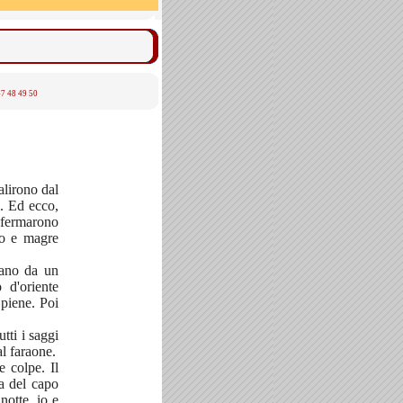
47
48
49
50
alirono dal
i. Ed ecco,
i fermarono
to e magre
vano da un
 d'oriente
 piene. Poi
utti i saggi
al faraone.
e colpe. Il
sa del capo
notte, io e