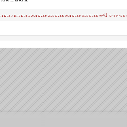
41
11
12
13
14
15
16
17
18
19
20
21
22
23
24
25
26
27
28
29
30
31
32
33
34
35
36
37
38
39
40
42
43
44
45
46