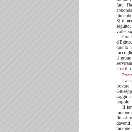
fare, l'
abbondan
dimentic
Si dimen
seguito,
volte, s
Ora i
d'Egitto
quinto 
raccogli
il grano
serviran
così il p
Promo
La co
trovare
Giuseppe
saggio c
popolo: 
Il fa
faraone 
finissim
davanti 
faraone 