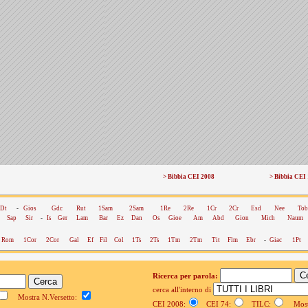
> Bibbia CEI 2008
> Bibbia CEI
Dt
-
Gios
Gdc
Rut
1Sam
2Sam
1Re
2Re
1Cr
2Cr
Esd
Nee
Tob
Sap
Sir
-
Is
Ger
Lam
Bar
Ez
Dan
Os
Gioe
Am
Abd
Gion
Mich
Naum
Rom
1Cor
2Cor
Gal
Ef
Fil
Col
1Ts
2Ts
1Tm
2Tm
Tit
Flm
Ebr
-
Giac
1Pt
Ricerca per parola:
cerca all'interno di
Mostra N.Versetto:
CEI 2008:
CEI 74:
TILC:
Mostr