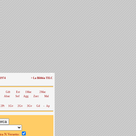
 1974
> La Bibbia TILC
Gdt
Est
1Mac
2Mac
Abac
Sof
Agg
Zacc
Mal
2Pt
1Gv
2Gv
3Gv
Gd
-
Ap
a N.Versetto: