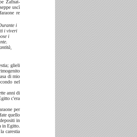
pe Zafnat-
useppe uscì
faraone re
Durante i
i i viveri
pose i
ante.
ntità,
tia; glieli
rimogenito
casa di mio
econdo nel
tte anni di
Egitto c'era
faraone per
fate quello
depositi in
 in Egitto.
la carestia