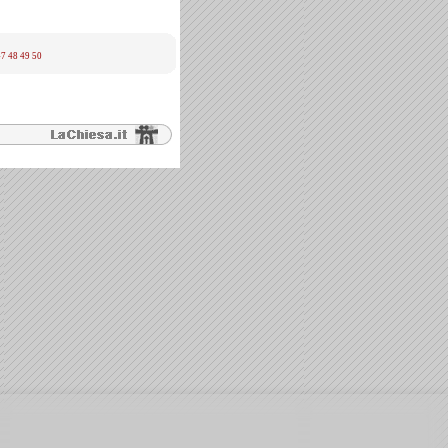
47
48
49
50