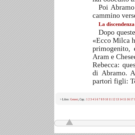
Poi Abramo 
cammino verso
La discendenza
Dopo queste
«Ecco Milca ha
primogenito,
Aram e Chesed,
Rebecca: quest
di Abramo. A
partorì figli:
> Libro:
Genesi
, Cap.:
1
2
3
4
5
6
7
8
9
10
11
12
13
14
15
16
17