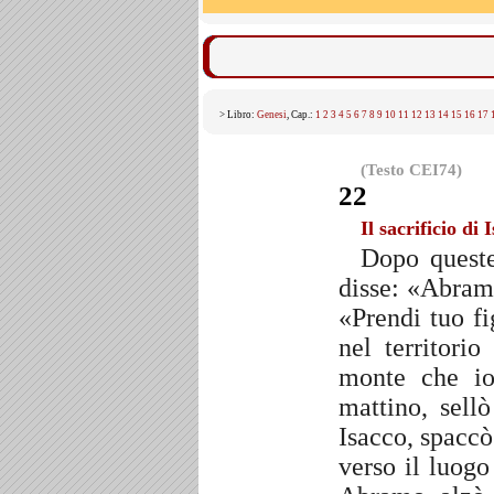
> Libro:
Genesi
, Cap.:
1
2
3
4
5
6
7
8
9
10
11
12
13
14
15
16
17
(Testo CEI74)
22
Il sacrificio di 
Dopo queste
disse: «Abram
«Prendi tuo fi
nel territori
monte che io
mattino, sellò
Isacco, spaccò
verso il luogo