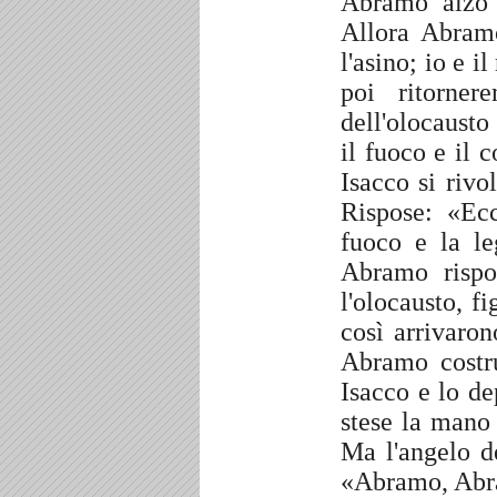
Abramo alzò 
Allora Abramo
l'asino; io e 
poi ritorne
dell'olocausto
il fuoco e il 
Isacco si riv
Rispose: «Ec
fuoco e la le
Abramo rispo
l'olocausto, f
così arrivaro
Abramo costruì
Isacco e lo de
stese la mano 
Ma l'angelo d
«Abramo, Abra