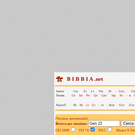
B I B B I A .net
Antico
Gen
Es
Lv
Nm
Dt
-
Gios
Gd
Testam.
Gb
Sal
Prv
Qo
Cant
Sap
Sir
-
Is
NuovoT.
Mt
Mc
Lc
Gv
-
At
-
Rom
1Cor
2Cor
(Versione sperimentale)
Ricerca per citazione:
CEI 2008:
CEI 74:
TILC:
Mostra N.Vers