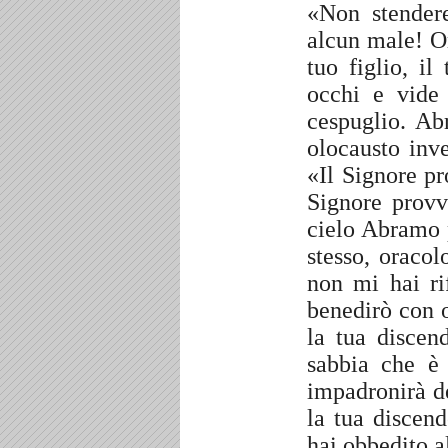
«Non stender
alcun male! Or
tuo figlio, i
occhi e vide
cespuglio. Ab
olocausto inv
«Il Signore pr
Signore provv
cielo Abramo 
stesso, oracol
non mi hai rif
benedirò con 
la tua discen
sabbia che è 
impadronirà de
la tua discend
hai obbedito a