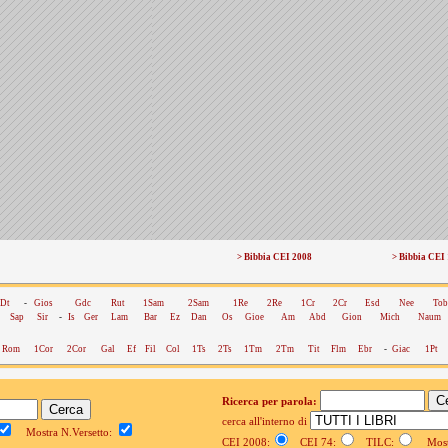
> Bibbia CEI 2008
> Bibbia CEI
Dt
-
Gios
Gdc
Rut
1Sam
2Sam
1Re
2Re
1Cr
2Cr
Esd
Nee
Tob
Sap
Sir
-
Is
Ger
Lam
Bar
Ez
Dan
Os
Gioe
Am
Abd
Gion
Mich
Naum
Rom
1Cor
2Cor
Gal
Ef
Fil
Col
1Ts
2Ts
1Tm
2Tm
Tit
Flm
Ebr
-
Giac
1Pt
Ricerca per parola:
cerca all'interno di
Mostra N.Versetto:
CEI 2008:
CEI 74:
TILC:
Mostr