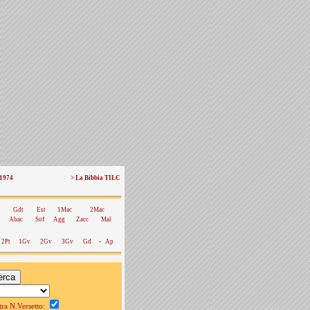
 1974
> La Bibbia TILC
Gdt
Est
1Mac
2Mac
Abac
Sof
Agg
Zacc
Mal
2Pt
1Gv
2Gv
3Gv
Gd
-
Ap
a N.Versetto: