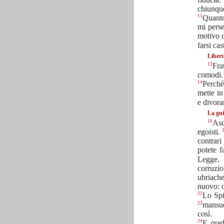
chiunque
11
Quanto
mi perse
motivo 
farsi cas
Libert
13
Fra
comodi. 
14
Perché
mette in
e divoran
La gui
16
Asc
egoisti.
contrari
potete f
Legge.
corruzio
ubriache
nuovo: q
22
Lo Spi
23
mansue
così.
24
E quel