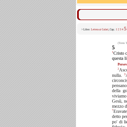
5
> Libro:
Lettera ai Galati
, Cap.:
1
2
3
4
(Testo 
5
1
Cristo c
questa l
Persev
2
Asco
3
nulla.
circonci
pensano 
della g
viviamo 
Gesù, no
mezzo d
7
Eravate
detto pe
po' di l
fiducia: