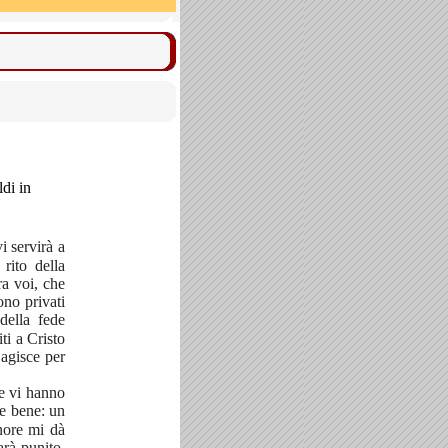
ldi in
i servirà a
rito della
ra voi, che
ono privati
della fede
i a Cristo
 agisce per
e vi hanno
e bene: un
nore mi dà
arà punito,