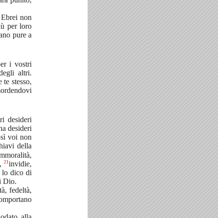
i Ebrei non
ù per loro
dano pure a
er i vostri
gli altri.
te stesso,
mordendovi
ri desideri
 ha desideri
osì voi non
hiavi della
mmoralità,
21
i,
invidie,
 lo dico di
i Dio.
à, fedeltà,
comportano
odato alla