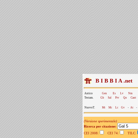
B I B B I A .net
Antico
Gen
Es
Lv
Nm
Testam.
Gb
Sal
Prv
Qo
Cant
NuovoT.
Mt
Mc
Lc
Gv
-
At
-
(Versione sperimentale)
Ricerca per citazione:
CEI 2008:
CEI 74:
TILC: