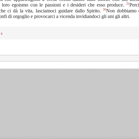
25
il loro egoismo con le passioni e i desideri che esso produce.
Perc
26
che ci dà la vita, lasciamoci guidare dallo Spirito.
Non dobbiamo q
onfi di orgoglio e provocarci a vicenda invidiandoci gli uni gli altri.
6