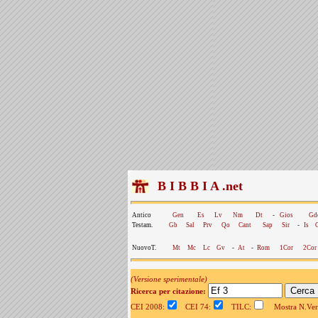
B I B B I A .net
Antico
Gen
Es
Lv
Nm
Dt
-
Gios
Gd
Testam.
Gb
Sal
Prv
Qo
Cant
Sap
Sir
-
Is
NuovoT.
Mt
Mc
Lc
Gv
-
At
-
Rom
1Cor
2Cor
(Versione sperimentale)
Ricerca per citazione:
CEI 2008:
CEI 74:
TILC:
Mostra N.Vers