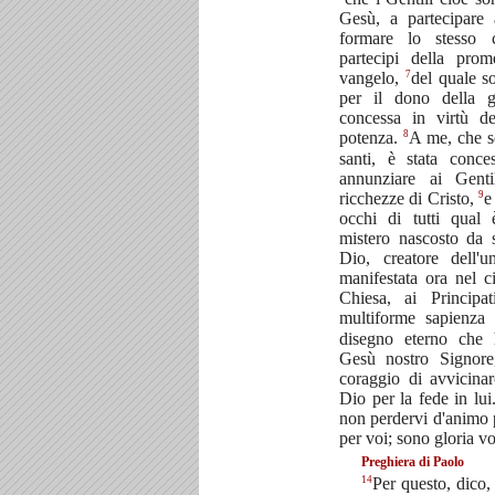
Gesù, a partecipare a
formare lo stesso 
partecipi della pro
7
vangelo,
del quale s
per il dono della 
concessa in virtù del
8
potenza.
A me, che so
santi, è stata conce
annunziare ai Gentil
9
ricchezze di Cristo,
e
occhi di tutti qual
mistero nascosto da 
Dio, creatore dell'u
manifestata ora nel c
Chiesa, ai Principa
multiforme sapienza
disegno eterno che 
Gesù nostro Signor
coraggio di avvicinar
Dio per la fede in lui
non perdervi d'animo p
per voi; sono gloria vo
Preghiera di Paolo
14
Per questo, dico,