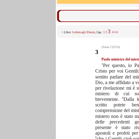
3
> Libro:
Lettera agli Efesini
, Cap.:
1
2
4
5
6
(Testo CEI74)
3
Paolo ministro del miste
1
Per questo, io Pa
Cristo per voi Gentili
sentito parlare del mi
Dio, a me affidato a v
per rivelazione mi è s
mistero di cui so
4
brevemente.
Dalla l
scritto potete b
comprensione del mist
mistero non è stato m
delle precedenti g
presente è stato ri
apostoli e profeti pe
6
che i Gentili cioè so