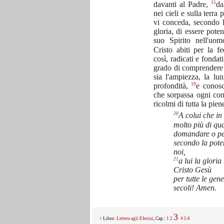
15
davanti al Padre,
da
nei cieli e sulla terr
vi conceda, secondo l
gloria, di essere pote
suo Spirito nell'uom
Cristo abiti per la f
così, radicati e fondati
grado di comprendere c
sia l'ampiezza, la lun
19
profondità,
e conosc
che sorpassa ogni con
ricolmi di tutta la pie
20
A colui che in 
molto più di qu
domandare o pe
secondo la pote
noi,
21
a lui la gloria
Cristo Gesù
per tutte le gene
secoli! Amen.
3
> Libro:
Lettera agli Efesini
, Cap.:
1
2
4
5
6