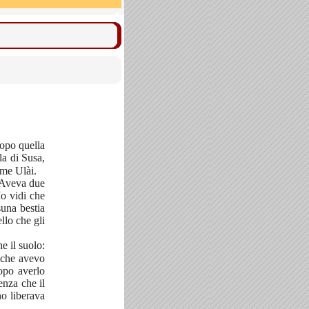
dopo quella
la di Susa,
ume Ulài.
. Aveva due
Io vidi che
suna bestia
llo che gli
e il suolo:
 che avevo
po averlo
enza che il
no liberava