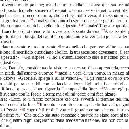
o divenne molto potente; ma al culmine della sua forza quel suo grand
 al posto di quello sorsero altre quattro corna, verso i quattro venti del
uelli uscì un piccolo corno, che crebbe molto verso il mezzogiorno, l
10
 magnifica terra:
s'innalzò fin contro l'esercito celeste e gettò a terra 
11
chiera e una parte delle stelle e le calpestò.
S'innalzò fino al capo dell
12
e il sacrificio quotidiano e fu rovesciata la santa dimora.
A causa del 
 gli fu dato in luogo del sacrificio quotidiano e la verità fu gettata a ter
 riuscì.
arlare un santo e un altro santo dire a quello che parlava: «Fino a qu
isione: il sacrificio quotidiano abolito, la trasgressione devastante, il sa
14
calpestati?».
Gli rispose: «Fino a duemilatrecento sere e mattine: poi a
 giustizia».
 io, Daniele, consideravo la visione e cercavo di comprenderla, ecco
16
n piedi, dall'aspetto d'uomo;
intesi la voce di un uomo, in mezzo al
17
e diceva: «Gabriele, spiega a lui la visione».
Egli venne dove io er
io ebbi paura e caddi con la faccia a terra. Egli mi disse: «Figlio 
18
i bene, questa visione riguarda il tempo della fine».
Mentre egli p
i svenuto con la faccia a terra; ma egli mi toccò e mi fece alzare.
isse: «Ecco, io ti faccio conoscere ciò che avverrà al termine dell'ira
20
ssato ci sarà la fine.
Il montone con due corna, che tu hai visto, signifi
21
 di Persia;
il capro è il re di Iavan e il grande corno, che era in me
22
 il primo re.
Che quello sia stato spezzato e quattro ne siano sorti al po
ca che quattro regni sorgeranno dalla medesima nazione, ma non con l
di lui.