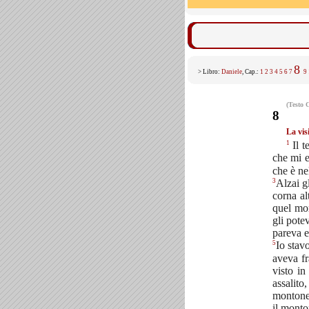
8
> Libro:
Daniele
, Cap.:
1
2
3
4
5
6
7
9
(Testo 
8
La vis
1
Il t
che mi 
che è ne
3
Alzai g
corna al
quel mon
gli pote
pareva e
5
Io stav
aveva fr
visto in
assalito
montone 
il monto