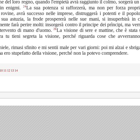
ine del loro regno, quando l'empietà avrà raggiunto il colmo, sorgerà un
24
 in enigmi.
La sua potenza si rafforzerà, ma non per forza propri
 rovine, avrà successo nelle imprese, distruggerà i potenti e il popolo
 sua astuzia, la frode prospererà nelle sue mani, si insuperbirà in 
nte farà perire molti: insorgerà contro il principe dei prìncipi, ma ver
26
ntervento di mano d'uomo.
La visione di sere e mattine, che è stata 
ra tu tieni segreta la visione, perché riguarda cose che avverranno
iele, rimasi sfinito e mi sentii male per vari giorni: poi mi alzai e sbriga
ma ero stupefatto della visione, perché non la potevo comprendere.
10
11
12
13
14