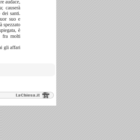
 re audace,
a; causerà
 dei santi.
cuor suo e
rà spezzato
spiegata, è
 fra molti
i gli affari