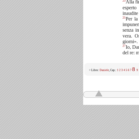
23
Alla f
esperto
inaudite
25
Per la
impuneme
senza i
vera. O
giorni».
27
Io, Dan
del re: 
8
> Libro:
Daniele
, Cap.:
1
2
3
4
5
6
7
9