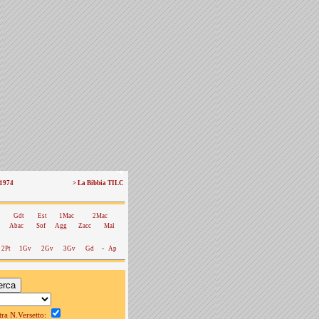
 1974
> La Bibbia TILC
Gdt
Est
1Mac
2Mac
Abac
Sof
Agg
Zacc
Mal
2Pt
1Gv
2Gv
3Gv
Gd
-
Ap
a N.Versetto: