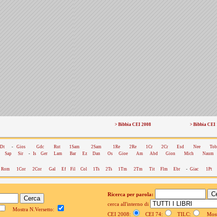
> Bibbia CEI 2008
> Bibbia CEI
Dt
-
Gios
Gdc
Rut
1Sam
2Sam
1Re
2Re
1Cr
2Cr
Esd
Nee
Tob
Sap
Sir
-
Is
Ger
Lam
Bar
Ez
Dan
Os
Gioe
Am
Abd
Gion
Mich
Naum
Rom
1Cor
2Cor
Gal
Ef
Fil
Col
1Ts
2Ts
1Tm
2Tm
Tit
Flm
Ebr
-
Giac
1Pt
Ricerca per parola:
cerca all'interno di
Mostra N.Versetto:
CEI 2008:
CEI 74:
TILC:
Mostr