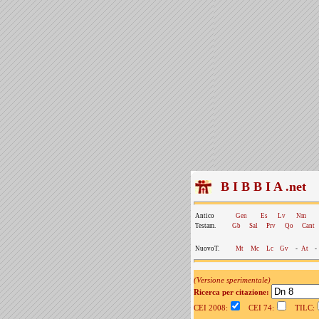
B I B B I A .net
Antico
Gen
Es
Lv
Nm
Testam.
Gb
Sal
Prv
Qo
Cant
NuovoT.
Mt
Mc
Lc
Gv
-
At
-
(Versione sperimentale)
Ricerca per citazione:
CEI 2008:
CEI 74:
TILC: