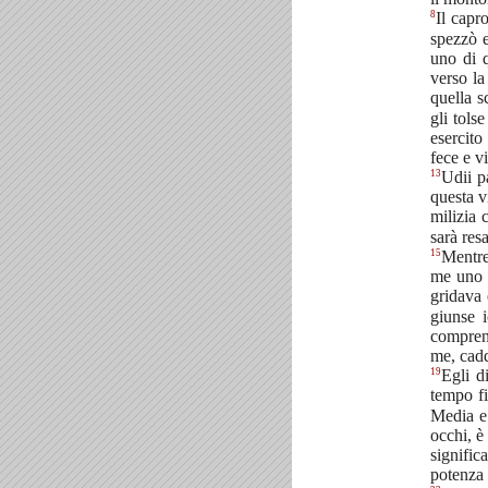
8
Il capr
spezzò e
uno di q
verso la
quella s
gli tols
esercito
fece e vi
13
Udii p
questa v
milizia 
sarà resa
15
Mentre
me uno i
gridava 
giunse 
comprend
me, cadd
19
Egli d
tempo fi
Media e
occhi, è
signifi
potenza 