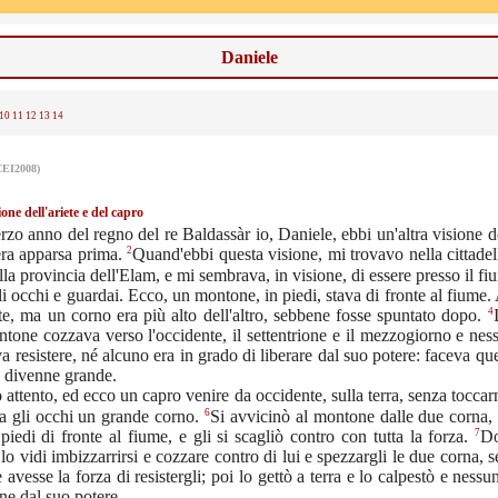
Daniele
10
11
12
13
14
CEI2008)
ione dell'ariete e del capro
erzo anno del regno del re Baldassàr io, Daniele, ebbi un'altra visione 
2
era apparsa prima.
Quand'ebbi questa visione, mi trovavo nella cittadel
lla provincia dell'Elam, e mi sembrava, in visione, di essere presso il fi
li occhi e guardai. Ecco, un montone, in piedi, stava di fronte al fiume
4
te, ma un corno era più alto dell'altro, sebbene fosse spuntato dopo.
tone cozzava verso l'occidente, il settentrione e il mezzogiorno e nes
va resistere, né alcuno era in grado di liberare dal suo potere: faceva que
 divenne grande.
o attento, ed ecco un capro venire da occidente, sulla terra, senza toccarn
6
a gli occhi un grande corno.
Si avvicinò al montone dalle due corna,
7
 piedi di fronte al fiume, e gli si scagliò contro con tutta la forza.
Do
, lo vidi imbizzarrirsi e cozzare contro di lui e spezzargli le due corna, s
avesse la forza di resistergli; poi lo gettò a terra e lo calpestò e nessu
ne dal suo potere.