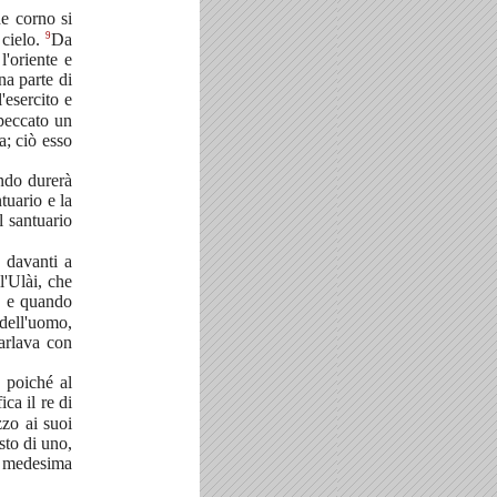
e corno si
9
 cielo.
Da
'oriente e
una parte di
'esercito e
peccato un
ra; ciò esso
ando durerà
ntuario e la
l santuario
 davanti a
l'Ulài, che
o e quando
dell'uomo,
arlava con
, poiché al
ca il re di
zzo ai suoi
sto di uno,
a medesima