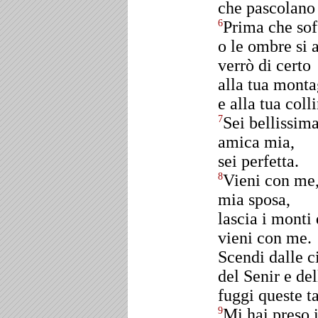
che pascolano t
Prima che soff
6
o le ombre si 
verrò di certo
alla tua mont
e alla tua coll
Sei bellissima
7
amica mia,
sei perfetta.
Vieni con me
8
mia sposa,
lascia i monti
vieni con me.
Scendi dalle 
del Senir e de
fuggi queste ta
Mi hai preso i
9