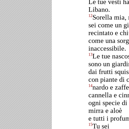
Le tue vesti h
Libano.
Sorella mia,
12
sei come un g
recintato e chi
come una sorg
inaccessibile.
Le tue nasco
13
sono un giardi
dai frutti squis
con piante di c
nardo e zaff
14
cannella e ci
ogni specie di
mirra e aloè
e tutti i profum
Tu sei
15