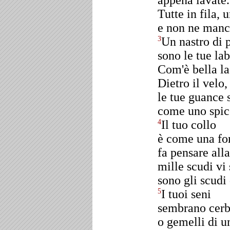
appena lavate.
Tutte in fila, 
e non ne manc
Un nastro di 
3
sono le tue la
Com'è bella la
Dietro il velo,
le tue guance 
come uno spic
Il tuo collo
4
è come una fo
fa pensare all
mille scudi vi
sono gli scudi 
I tuoi seni
5
sembrano cerbi
o gemelli di u