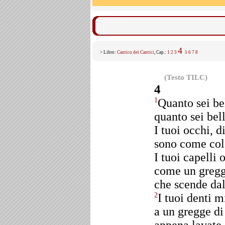
4
> Libro:
Cantico dei Cantici
, Cap.:
1
2
3
5
6
7
8
(Testo TILC)
4
Quanto sei be
1
quanto sei bel
I tuoi occhi, di
sono come co
I tuoi capelli
come un greg
che scende dal
I tuoi denti 
2
a un gregge di