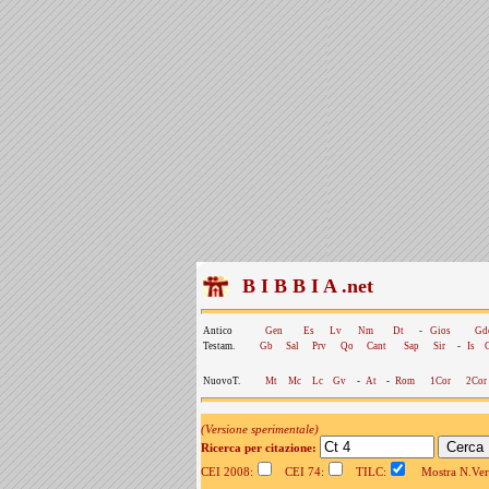
B I B B I A .net
Antico
Gen
Es
Lv
Nm
Dt
-
Gios
Gd
Testam.
Gb
Sal
Prv
Qo
Cant
Sap
Sir
-
Is
NuovoT.
Mt
Mc
Lc
Gv
-
At
-
Rom
1Cor
2Cor
(Versione sperimentale)
Ricerca per citazione:
CEI 2008:
CEI 74:
TILC:
Mostra N.Vers