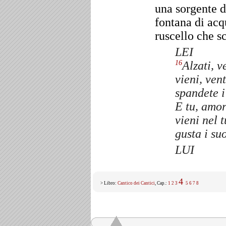
una sorgente d
fontana di acq
ruscello che s
LEI
Alzati, v
16
vieni, ven
spandete i
E tu, amor
vieni nel 
gusta i suo
LUI
4
> Libro:
Cantico dei Cantici
, Cap.:
1
2
3
5
6
7
8