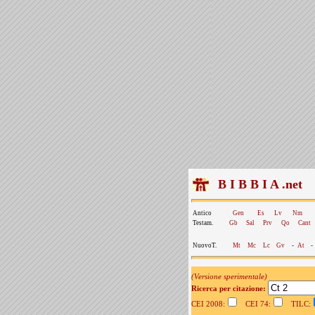
B I B B I A .net
Antico
Gen
Es
Lv
Nm
Testam.
Gb
Sal
Prv
Qo
Cant
NuovoT.
Mt
Mc
Lc
Gv
-
At
-
(Versione sperimentale)
Ricerca per citazione:
CEI 2008:
CEI 74:
TILC: