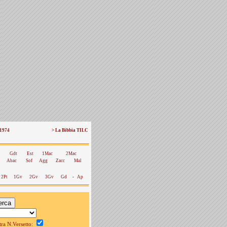
 1974
> La Bibbia TILC
Gdt
Est
1Mac
2Mac
Abac
Sof
Agg
Zacc
Mal
2Pt
1Gv
2Gv
3Gv
Gd
-
Ap
a N.Versetto: