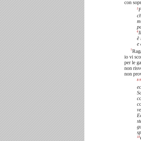
con sopr
5
P
ch
m
p
6
I
è 
e 
7
Rag
io vi sc
per le g
non risv
non prov
8-9
ec
Sa
co
co
ve
E
st
gu
sp
10