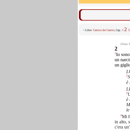
2
> Libro:
Cantico dei Cantici
, Cap.:
1
3
(Testo 
2
1
Io sono
un narci
un giglio
L
2
S
è 
L
3
U
è 
M
le
4
Mi h
in alto,
c'era un