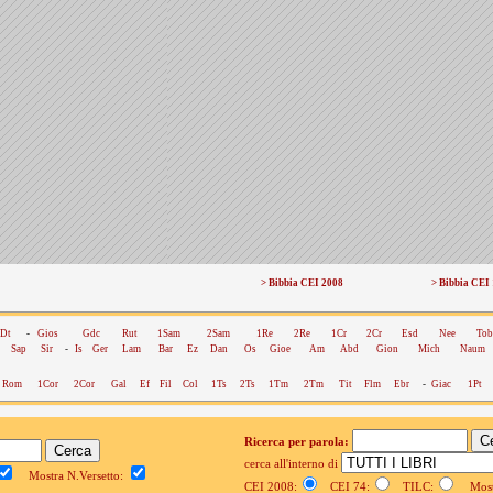
> Bibbia CEI 2008
> Bibbia CEI
Dt
-
Gios
Gdc
Rut
1Sam
2Sam
1Re
2Re
1Cr
2Cr
Esd
Nee
Tob
Sap
Sir
-
Is
Ger
Lam
Bar
Ez
Dan
Os
Gioe
Am
Abd
Gion
Mich
Naum
Rom
1Cor
2Cor
Gal
Ef
Fil
Col
1Ts
2Ts
1Tm
2Tm
Tit
Flm
Ebr
-
Giac
1Pt
Ricerca per parola:
cerca all'interno di
Mostra N.Versetto:
CEI 2008:
CEI 74:
TILC:
Mostr