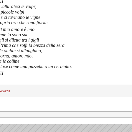
EI
Catturateci le volpi;
 piccole volpi
e ci rovinano le vigne
oprio ora che sono fiorite.
Il mio amore è mio
ome io sono sua.
li si diletta tra i gigli
Prima che soffi la brezza della sera
le ombre si allunghino,
itorna, amore mio,
a le colline
loce come una gazzella o un cerbiatto.
EI
4
5
6
7
8