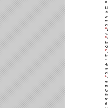
il
L
A
a
mi
vi
11
so
12
la
Si
13
le
e
A
a
vi
14
na
in
fa
fa
pe
il