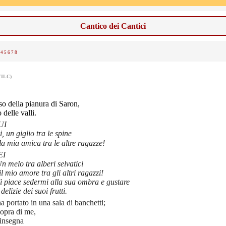
Cantico dei Cantici
4
5
6
7
8
TILC)
so della pianura di Saron,
 delle valli.
UI
i, un giglio tra le spine
la mia amica tra le altre ragazze!
EI
n melo tra alberi selvatici
il mio amore tra gli altri ragazzi!
i piace sedermi alla sua ombra e gustare
 delizie dei suoi frutti.
a portato in una sala di banchetti;
 sopra di me,
'insegna