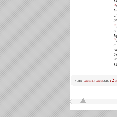
L
15
le
ch
pr
16
c
Eg
17
e 
r
tr
ve
L
2
> Libro:
Cantico dei Cantici
, Cap.:
1
3