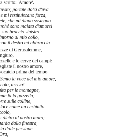
a scritto: 'Amore'.
resto; portate dolci d'uva
e mi restituiscano forza,
ele, che mi diano sostegno
erché sono malata d'amore!
l suo braccio sinistro
intorno al mio collo,
con il destro mi abbraccia.
azze di Gerusalemme,
ongiuro,
azzelle e le cerve dei campi:
egliate il nostro amore,
ocatelo prima del tempo.
Sento la voce del mio amore,
colo, arriva!
lta per le montagne,
me fa la gazzella;
rre sulle colline,
loce come un cerbiatto.
ccolo,
a dietro al nostro muro;
arda dalla finestra,
ia dalle persiane.
Ora,