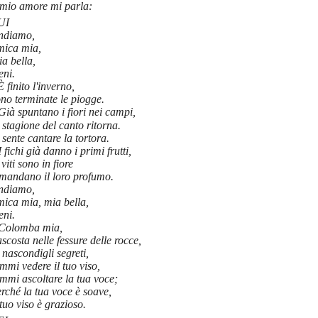
 mio amore mi parla:
UI
ndiamo,
mica mia,
a bella,
eni.
È finito l'inverno,
no terminate le piogge.
Già spuntano i fiori nei campi,
 stagione del canto ritorna.
 sente cantare la tortora.
I fichi già danno i primi frutti,
 viti sono in fiore
 mandano il loro profumo.
ndiamo,
mica mia, mia bella,
eni.
Colomba mia,
scosta nelle fessure delle rocce,
 nascondigli segreti,
mmi vedere il tuo viso,
mmi ascoltare la tua voce;
rché la tua voce è soave,
 tuo viso è grazioso.