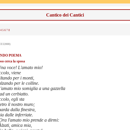
Cantico dei Cantici
4
5
6
7
8
CEI2008)
NDO POEMA
so cerca la sposa
na voce! L'amato mio!
ccolo, viene
ltando per i monti,
lzando per le colline.
'amato mio somiglia a una gazzella
ad un cerbiatto.
colo, egli sta
etro il nostro muro;
arda dalla finestra,
ia dalle inferriate.
Ora l'amato mio prende a dirmi:
lzati, amica mia,