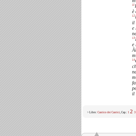
mi
11
è 
12
il
e 
n
13
e 
Àl
mi
14
ch
ne
mo
fa
pe
il
2
> Libro:
Cantico dei Cantici
, Cap.:
1
3