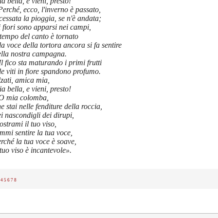
a bella, e vieni, presto!
Perché, ecco, l'inverno è passato,
cessata la pioggia, se n'è andata;
i fiori sono apparsi nei campi,
 tempo del canto è tornato
la voce della tortora ancora si fa sentire
ella nostra campagna.
Il fico sta maturando i primi frutti
le viti in fiore spandono profumo.
zati, amica mia,
a bella, e vieni, presto!
O mia colomba,
e stai nelle fenditure della roccia,
i nascondigli dei dirupi,
strami il tuo viso,
mmi sentire la tua voce,
rché la tua voce è soave,
 tuo viso è incantevole».
4
5
6
7
8