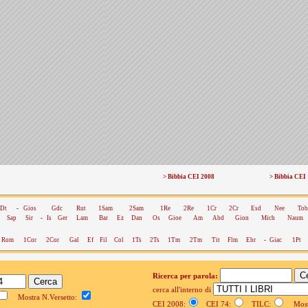
> Bibbia CEI 2008
> Bibbia CEI
Dt
-
Gios
Gdc
Rut
1Sam
2Sam
1Re
2Re
1Cr
2Cr
Esd
Nee
Tob
Sap
Sir
-
Is
Ger
Lam
Bar
Ez
Dan
Os
Gioe
Am
Abd
Gion
Mich
Naum
Rom
1Cor
2Cor
Gal
Ef
Fil
Col
1Ts
2Ts
1Tm
2Tm
Tit
Flm
Ebr
-
Giac
1Pt
Ricerca per parola:
cerca all'interno di
Mostra N.Versetto:
CEI 2008:
CEI 74:
TILC:
Mostr