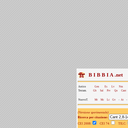
B I B B I A .net
Antico
Gen
Es
Lv
Nm
Testam.
Gb
Sal
Prv
Qo
Cant
NuovoT.
Mt
Mc
Lc
Gv
-
At
-
(Versione sperimentale)
Ricerca per citazione:
CEI 2008:
CEI 74:
TILC: