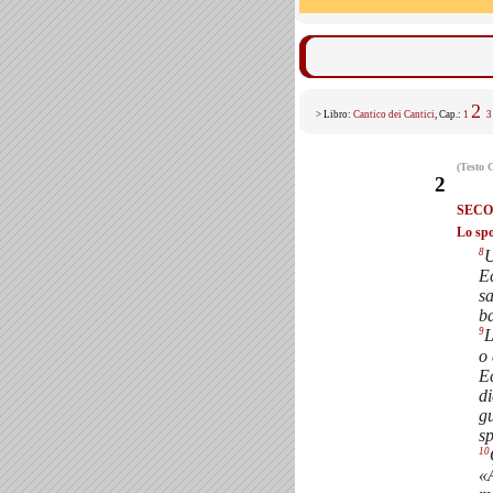
2
> Libro:
Cantico dei Cantici
, Cap.:
1
3
(Testo 
2
SECO
Lo spo
8
U
E
sa
ba
9
L
o 
Ec
di
gu
sp
10
«À