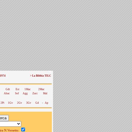
 1974
> La Bibbia TILC
Gdt
Est
1Mac
2Mac
Abac
Sof
Agg
Zacc
Mal
2Pt
1Gv
2Gv
3Gv
Gd
-
Ap
a N.Versetto: