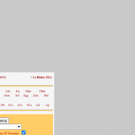
 1974
> La Bibbia TILC
Gdt
Est
1Mac
2Mac
Abac
Sof
Agg
Zacc
Mal
2Pt
1Gv
2Gv
3Gv
Gd
-
Ap
a N.Versetto: