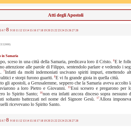
Atti degli Apostoli
8
5
6
7
9
10
11
12
13
14
15
16
17
18
19
20
21
22
23
24
25
26
27
28
CEI2008)
o in Samaria
6
ppo, sceso in una città della Samaria, predicava loro il Cristo.
E le foll
no attenzione alle parole di Filippo, sentendolo parlare e vedendo i seg
7
a.
Infatti da molti indemoniati uscivano spiriti impuri, emettendo al
8
alitici e storpi furono guariti.
E vi fu grande gioia in quella città.
nto gli apostoli, a Gerusalemme, seppero che la Samaria aveva accolto l
15
nviarono a loro Pietro e Giovanni.
Essi scesero e pregarono per l
16
ero lo Spirito Santo;
non era infatti ancora disceso sopra nessuno d
17
ati soltanto battezzati nel nome del Signore Gesù.
Allora imponeva
uelli ricevevano lo Spirito Santo.
8
5
6
7
9
10
11
12
13
14
15
16
17
18
19
20
21
22
23
24
25
26
27
28