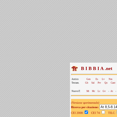
B I B B I A .net
Antico
Gen
Es
Lv
Nm
Testam.
Gb
Sal
Prv
Qo
Cant
NuovoT.
Mt
Mc
Lc
Gv
-
At
-
(Versione sperimentale)
Ricerca per citazione:
CEI 2008:
CEI 74:
TILC: