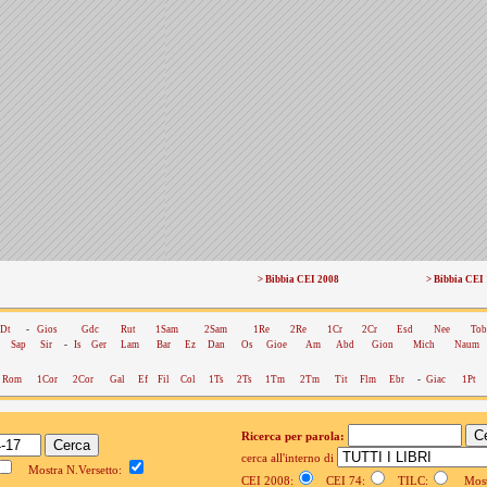
> Bibbia CEI 2008
> Bibbia CEI
Dt
-
Gios
Gdc
Rut
1Sam
2Sam
1Re
2Re
1Cr
2Cr
Esd
Nee
Tob
Sap
Sir
-
Is
Ger
Lam
Bar
Ez
Dan
Os
Gioe
Am
Abd
Gion
Mich
Naum
Rom
1Cor
2Cor
Gal
Ef
Fil
Col
1Ts
2Ts
1Tm
2Tm
Tit
Flm
Ebr
-
Giac
1Pt
Ricerca per parola:
cerca all'interno di
Mostra N.Versetto:
CEI 2008:
CEI 74:
TILC:
Mostr