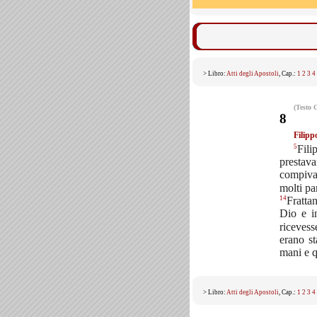
> Libro:
Atti degli Apostoli
, Cap.:
1
2
3
4
(Testo 
8
Filipp
5
Fili
prestava
compiv
molti par
14
Fratta
Dio e i
ricevess
erano st
mani e q
> Libro:
Atti degli Apostoli
, Cap.:
1
2
3
4