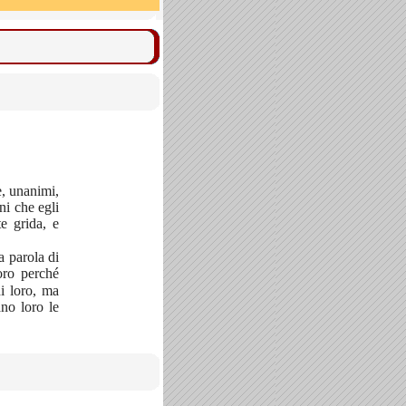
e, unanimi,
ni che egli
te grida, e
a parola di
oro perché
i loro, ma
no loro le