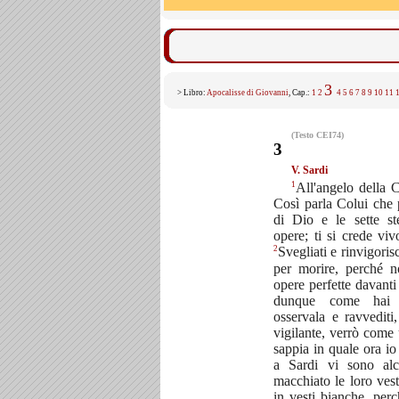
3
> Libro:
Apocalisse di Giovanni
, Cap.:
1
2
4
5
6
7
8
9
10
11
(Testo CEI74)
3
V. Sardi
1
All'angelo della C
Così parla Colui che p
di Dio e le sette st
opere; ti si crede vi
2
Svegliati e rinvigoris
per morire, perché n
opere perfette davant
dunque come hai a
osservala e ravvediti
vigilante, verrò come
sappia in quale ora io
a Sardi vi sono al
macchiato le loro vest
in vesti bianche, pe