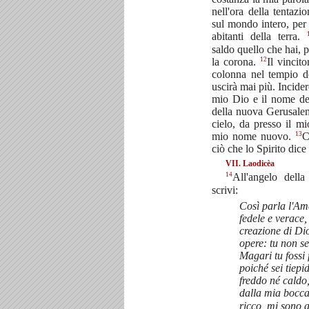
nell'ora della tentazi
sul mondo intero, per 
abitanti della terra.
saldo quello che hai, 
12
la corona.
Il vincit
colonna nel tempio 
uscirà mai più. Incider
mio Dio e il nome del
della nuova Gerusale
cielo, da presso il m
13
mio nome nuovo.
C
ciò che lo Spirito dice
VII. Laodicèa
14
All'angelo dell
scrivi:
Così parla l'Am
fedele e verace,
creazione di Di
opere: tu non se
Magari tu fossi
poiché sei tiepi
freddo né caldo,
dalla mia bocc
ricco, mi sono 