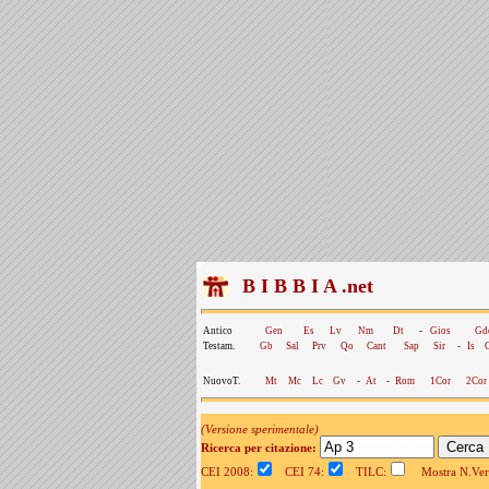
B I B B I A .net
Antico
Gen
Es
Lv
Nm
Dt
-
Gios
Gd
Testam.
Gb
Sal
Prv
Qo
Cant
Sap
Sir
-
Is
NuovoT.
Mt
Mc
Lc
Gv
-
At
-
Rom
1Cor
2Cor
(Versione sperimentale)
Ricerca per citazione:
CEI 2008:
CEI 74:
TILC:
Mostra N.Vers