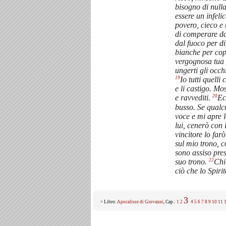
bisogno di nulla
essere un infeli
povero, cieco e
di comperare da
dal fuoco per di
bianche per cop
vergognosa tua n
ungerti gli occhi
19
Io tutti quelli
e li castigo. Mo
20
e ravvediti.
Ec
busso. Se qualc
voce e mi apre l
lui, cenerò con 
vincitore lo far
sul mio trono, c
sono assiso pres
22
suo trono.
Chi
ciò che lo Spiri
3
> Libro:
Apocalisse di Giovanni
, Cap.:
1
2
4
5
6
7
8
9
10
11