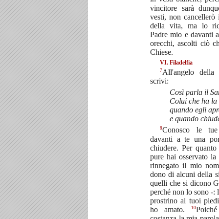
vincitore sarà dunqu
vesti, non cancellerò
della vita, ma lo ri
Padre mio e davanti a
orecchi, ascolti ciò c
Chiese.
VI. Filadelfia
7
All'angelo della 
scrivi:
Così parla il Sa
Colui che ha la
quando egli apr
e quando chiud
8
Conosco le tue
davanti a te una po
chiudere. Per quanto
pure hai osservato la
rinnegato il mio no
dono di alcuni della s
quelli che si dicono 
perché non lo sono -: l
prostrino ai tuoi pied
10
ho amato.
Poiché
costanza la mia parola