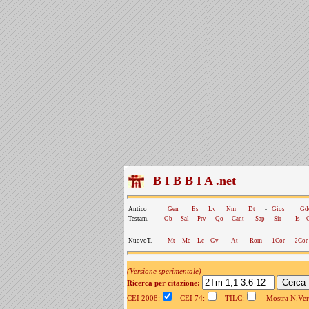
B I B B I A .net
Antico
Gen
Es
Lv
Nm
Dt
-
Gios
Gd
Testam.
Gb
Sal
Prv
Qo
Cant
Sap
Sir
-
Is
NuovoT.
Mt
Mc
Lc
Gv
-
At
-
Rom
1Cor
2Cor
(Versione sperimentale)
Ricerca per citazione:
CEI 2008:
CEI 74:
TILC:
Mostra N.Vers