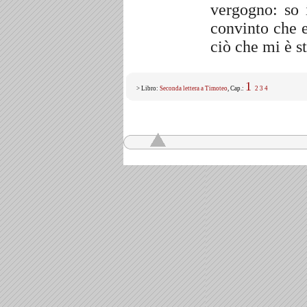
vergogno: so 
convinto che e
ciò che mi è st
1
> Libro:
Seconda lettera a Timoteo
, Cap.:
2
3
4