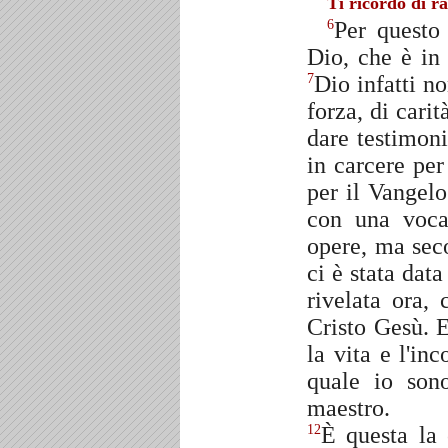
Ti ricordo di ra
Per questo
6
Dio, che è in
Dio infatti n
7
forza, di cari
dare testimon
in carcere per
per il Vangel
con una voca
opere, ma seco
ci è stata data
rivelata ora,
Cristo Gesù. E
la vita e l'in
quale io sono
maestro.
È questa la
12