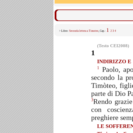
1
> Libro:
Seconda lettera a Timoteo
, Cap.:
2
3
4
(Testo CEI2008)
1
INDIRIZZO E
Paolo, apo
1
secondo la pr
Timòteo, figli
parte di Dio P
Rendo grazie
3
con coscien
preghiere semp
LE SOFFEREN