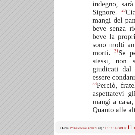
indegno, sarà
Signore.
Ci
28
mangi del pan
beve senza ri
beve la prop
sono molti a
morti.
Se p
31
stessi, non
giudicati da
essere condan
Perciò, frat
33
aspettatevi gl
mangi a casa,
Quanto alle al
11
> Libro:
Prima lettera ai Corinzi
, Cap.:
1
2
3
4
5
6
7
8
9
10