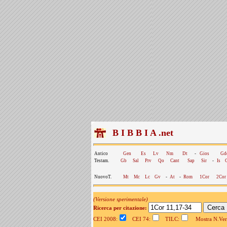
B I B B I A .net
Antico
Gen
Es
Lv
Nm
Dt
-
Gios
Gd
Testam.
Gb
Sal
Prv
Qo
Cant
Sap
Sir
-
Is
NuovoT.
Mt
Mc
Lc
Gv
-
At
-
Rom
1Cor
2Cor
(Versione sperimentale)
Ricerca per citazione:
CEI 2008:
CEI 74:
TILC:
Mostra N.Vers