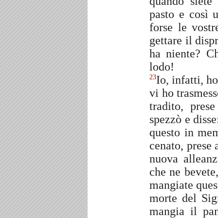
quando siete 
pasto e così 
forse le vost
gettare il dis
ha niente? C
lodo!
Io, infatti, 
23
vi ho trasmess
tradito, pre
spezzò e disse
questo in me
cenato, prese 
nuova alleanz
che ne bevete
mangiate quest
morte del Sig
mangia il pa