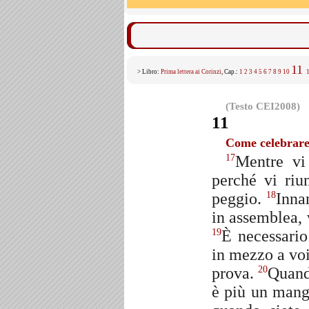
11
> Libro:
Prima lettera ai Corinzi
, Cap.:
1
2
3
4
5
6
7
8
9
10
(Testo CEI2008)
11
Come celebrare 
Mentre vi 
17
perché vi riu
peggio.
Inna
18
in assemblea, v
È necessario
19
in mezzo a voi
prova.
Quand
20
è più un mang