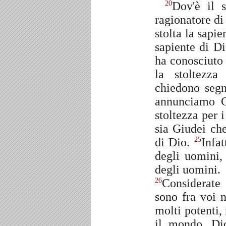
Dov'è il s
20
ragionatore d
stolta la sap
sapiente di Di
ha conosciuto 
la stoltezza
chiedono segn
annunciamo Cr
stoltezza per 
sia Giudei ch
di Dio.
Infat
25
degli uomini,
degli uomini.
Considerate 
26
sono fra voi 
molti potenti,
il mondo, Dio