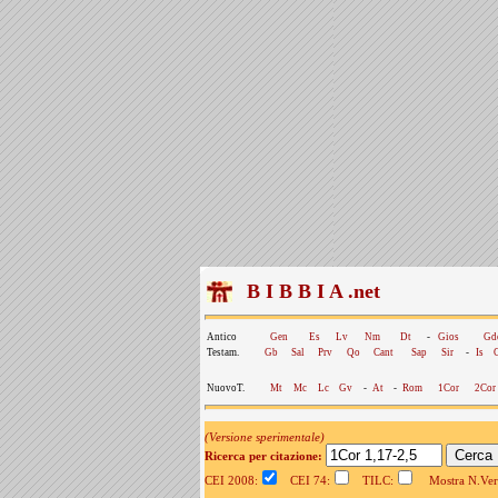
B I B B I A .net
Antico
Gen
Es
Lv
Nm
Dt
-
Gios
Gd
Testam.
Gb
Sal
Prv
Qo
Cant
Sap
Sir
-
Is
NuovoT.
Mt
Mc
Lc
Gv
-
At
-
Rom
1Cor
2Cor
(Versione sperimentale)
Ricerca per citazione:
CEI 2008:
CEI 74:
TILC:
Mostra N.Vers