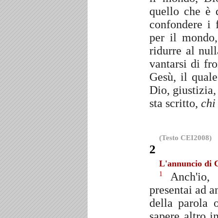
quello che è 
confondere i 
per il mondo,
ridurre al nul
vantarsi di fr
Gesù, il qual
Dio, giustizia
sta scritto,
chi
(Testo CEI2008)
2
L'annuncio di C
Anch'io, 
1
presentai ad a
della parola 
sapere altro 