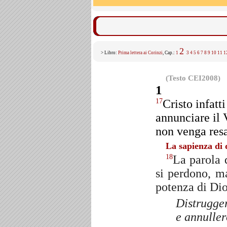
2
> Libro:
Prima lettera ai Corinzi
, Cap.:
1
3
4
5
6
7
8
9
10
11
1
(Testo CEI2008)
1
Cristo infat
17
annunciare il 
non venga resa
La sapienza di 
La parola d
18
si perdono, ma
potenza di Di
Distrugger
e annullerò