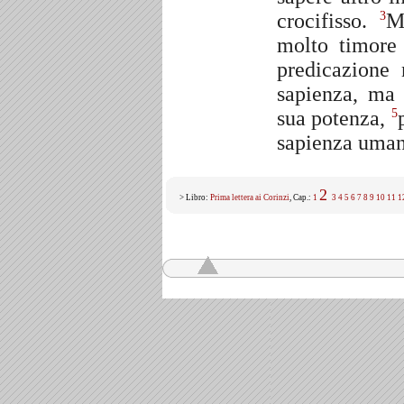
crocifisso.
M
3
molto timore
predicazione 
sapienza, ma 
sua potenza,
5
sapienza uman
2
> Libro:
Prima lettera ai Corinzi
, Cap.:
1
3
4
5
6
7
8
9
10
11
1