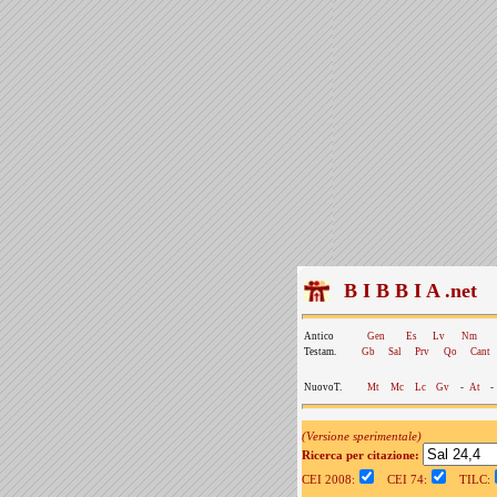
B I B B I A .net
Antico
Gen
Es
Lv
Nm
Testam.
Gb
Sal
Prv
Qo
Cant
NuovoT.
Mt
Mc
Lc
Gv
-
At
-
(Versione sperimentale)
Ricerca per citazione:
CEI 2008:
CEI 74:
TILC: