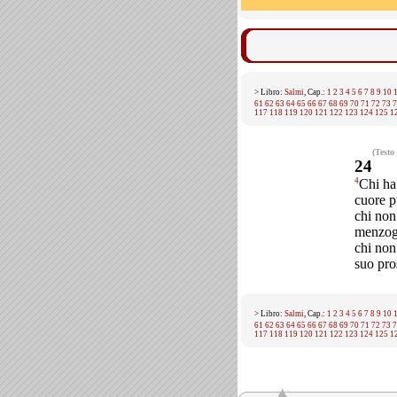
> Libro:
Salmi
, Cap.:
1
2
3
4
5
6
7
8
9
10
61
62
63
64
65
66
67
68
69
70
71
72
73
7
117
118
119
120
121
122
123
124
125
1
(Testo
24
4
Chi ha
cuore p
chi non
menzog
chi non
suo pro
> Libro:
Salmi
, Cap.:
1
2
3
4
5
6
7
8
9
10
61
62
63
64
65
66
67
68
69
70
71
72
73
7
117
118
119
120
121
122
123
124
125
1