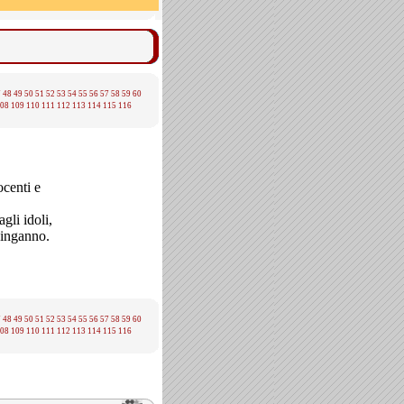
7
48
49
50
51
52
53
54
55
56
57
58
59
60
08
109
110
111
112
113
114
115
116
centi e
agli idoli,
 inganno.
7
48
49
50
51
52
53
54
55
56
57
58
59
60
08
109
110
111
112
113
114
115
116