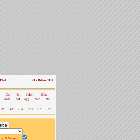
 1974
> La Bibbia TILC
Gdt
Est
1Mac
2Mac
Abac
Sof
Agg
Zacc
Mal
2Pt
1Gv
2Gv
3Gv
Gd
-
Ap
a N.Versetto: