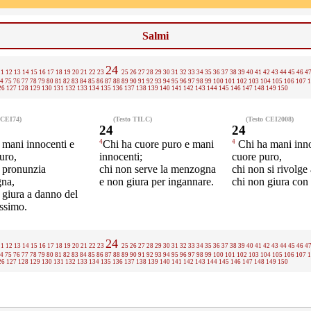
Salmi
24
11
12
13
14
15
16
17
18
19
20
21
22
23
25
26
27
28
29
30
31
32
33
34
35
36
37
38
39
40
41
42
43
44
45
46
4
4
75
76
77
78
79
80
81
82
83
84
85
86
87
88
89
90
91
92
93
94
95
96
97
98
99
100
101
102
103
104
105
106
107
1
26
127
128
129
130
131
132
133
134
135
136
137
138
139
140
141
142
143
144
145
146
147
148
149
150
 CEI74)
(Testo TILC)
(Testo CEI2008)
24
24
4
4
 mani innocenti e
Chi ha cuore puro e mani
Chi ha mani inno
uro,
innocenti;
cuore puro,
 pronunzia
chi non serve la menzogna
chi non si rivolge 
na,
e non giura per ingannare.
chi non giura con
 giura a danno del
ssimo.
24
11
12
13
14
15
16
17
18
19
20
21
22
23
25
26
27
28
29
30
31
32
33
34
35
36
37
38
39
40
41
42
43
44
45
46
4
4
75
76
77
78
79
80
81
82
83
84
85
86
87
88
89
90
91
92
93
94
95
96
97
98
99
100
101
102
103
104
105
106
107
1
26
127
128
129
130
131
132
133
134
135
136
137
138
139
140
141
142
143
144
145
146
147
148
149
150