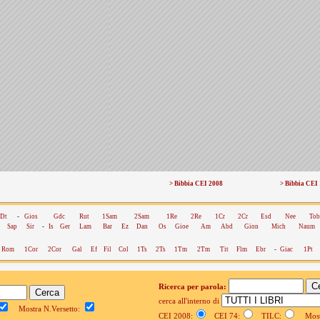
> Bibbia CEI 2008
> Bibbia CEI
Dt
-
Gios
Gdc
Rut
1Sam
2Sam
1Re
2Re
1Cr
2Cr
Esd
Nee
Tob
Sap
Sir
-
Is
Ger
Lam
Bar
Ez
Dan
Os
Gioe
Am
Abd
Gion
Mich
Naum
Rom
1Cor
2Cor
Gal
Ef
Fil
Col
1Ts
2Ts
1Tm
2Tm
Tit
Flm
Ebr
-
Giac
1Pt
Ricerca per parola:
cerca all'interno di
Mostra N.Versetto:
CEI 2008:
CEI 74:
TILC:
Mostr