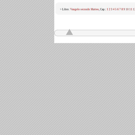
> Libro:
Vangelo secondo Matteo
, Cap.:
1
2
3
4
5
6
7
8
9
10
11
1