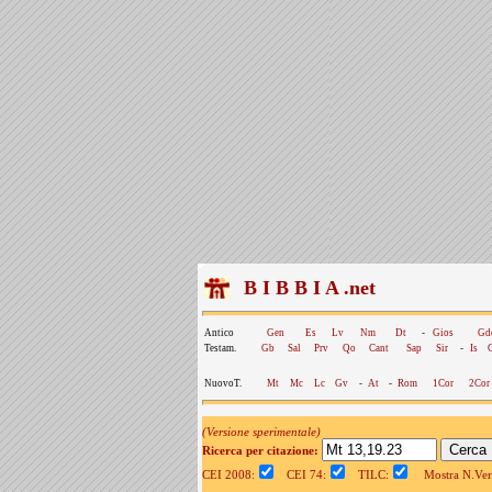
B I B B I A .net
Antico
Gen
Es
Lv
Nm
Dt
-
Gios
Gd
Testam.
Gb
Sal
Prv
Qo
Cant
Sap
Sir
-
Is
NuovoT.
Mt
Mc
Lc
Gv
-
At
-
Rom
1Cor
2Cor
(Versione sperimentale)
Ricerca per citazione:
CEI 2008:
CEI 74:
TILC:
Mostra N.Vers