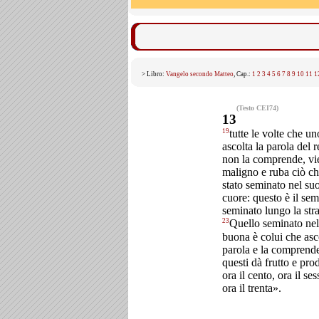
> Libro:
Vangelo secondo Matteo
, Cap.:
1
2
3
4
5
6
7
8
9
10
11
1
(Testo CEI74)
13
19
tutte le volte che un
ascolta la parola del 
non la comprende, vie
maligno e ruba ciò ch
stato seminato nel su
cuore: questo è il se
seminato lungo la str
23
Quello seminato nell
buona è colui che asco
parola e la comprend
questi dà frutto e pro
ora il cento, ora il ses
ora il trenta».