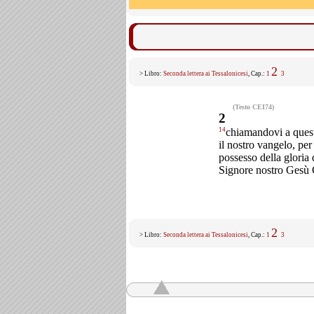
2
> Libro:
Seconda lettera ai Tessalonicesi
, Cap.:
1
3
(Testo CEI74)
2
14
chiamandovi a ques
il nostro vangelo, per 
possesso della gloria 
Signore nostro Gesù 
2
> Libro:
Seconda lettera ai Tessalonicesi
, Cap.:
1
3