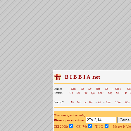
B I B B I A .net
Antico
Gen
Es
Lv
Nm
Dt
-
Gios
Gd
Testam.
Gb
Sal
Prv
Qo
Cant
Sap
Sir
-
Is
NuovoT.
Mt
Mc
Lc
Gv
-
At
-
Rom
1Cor
2Cor
(Versione sperimentale)
Ricerca per citazione:
CEI 2008:
CEI 74:
TILC:
Mostra N.Vers